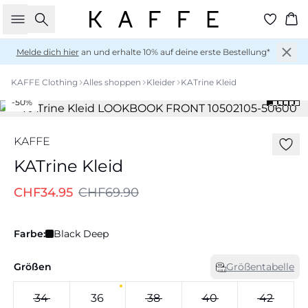
Suche
Wa
Melde dich hier
an und erhalte 10% auf deine erste Bestellung*
KAFFE Clothing
Alles shoppen
Kleider
KATrine Kleid
-50%
KAFFE
KATrine Kleid
CHF34.95
CHF69.90
Farbe:
Black Deep
Größen
Größentabelle
34
36
38
40
42