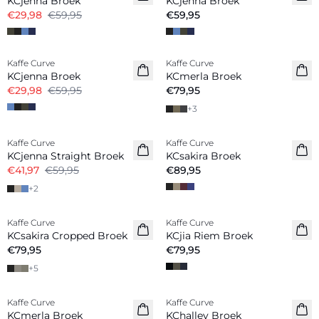
KCjenna Broek
KCjenna Broek
€29,98
€59,95
€59,95
-50%
Kaffe Curve
Kaffe Curve
Nieuw
KCjenna Broek
KCmerla Broek
€29,98
€59,95
€79,95
+
3
-30%
Kaffe Curve
Kaffe Curve
KCjenna Straight Broek
KCsakira Broek
€41,97
€59,95
€89,95
+
2
Kaffe Curve
Kaffe Curve
KCsakira Cropped Broek
KCjia Riem Broek
€79,95
€79,95
+
5
-50%
-40%
Kaffe Curve
Kaffe Curve
KCmerla Broek
KChalley Broek