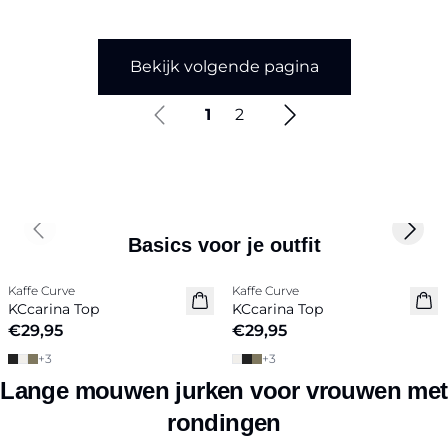
Bekijk volgende pagina
1
2
Previous slide
Next 
Basics voor je outfit
Kaffe Curve
Kaffe Curve
Nieuw
Nieuw
KCcarina Top
KCcarina Top
€29,95
€29,95
+
3
+
3
Lange mouwen jurken voor vrouwen met
rondingen