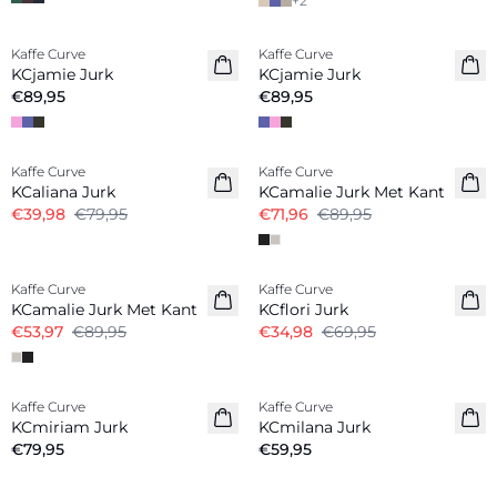
+
2
Kaffe Curve
Kaffe Curve
KCjamie Jurk
KCjamie Jurk
€89,95
€89,95
-50%
-20%
Kaffe Curve
Kaffe Curve
KCaliana Jurk
KCamalie Jurk Met Kant
€39,98
€79,95
€71,96
€89,95
-40%
-50%
Kaffe Curve
Kaffe Curve
KCamalie Jurk Met Kant
KCflori Jurk
€53,97
€89,95
€34,98
€69,95
Kaffe Curve
Kaffe Curve
Nieuw
KCmiriam Jurk
KCmilana Jurk
€79,95
€59,95
-40%
-50%