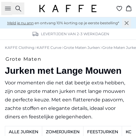
Zoeken
Wi
Meld je nu ann
en ontvang 10% korting op je eerste bestelling*
LEVERTIJDEN VAN 2-3 WERKDAGEN
KAFFE Clothing
KAFFE Curve
Grote Maten Jurken
Grote Maten Jur
Grote Maten
Jurken met Lange Mouwen
Voor momenten die net dat beetje extra hebben,
zijn onze grote maten jurken met lange mouwen
de perfecte keuze. Met een flatterende pasvorm,
zachte stoffen en elegante details, ideaal voor
diners en feestelijke gelegenheden.
ALLE JURKEN
ZOMERJURKEN
FEESTJURKEN
KOR