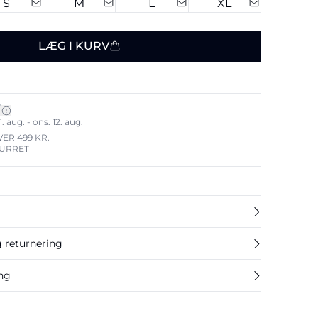
S
M
L
XL
LÆG I KURV
*
. aug. - ons. 12. aug.
VER 499 KR.
TURRET
g returnering
ing