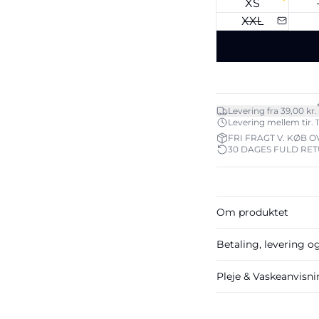
XS
XXL
Levering fra 39,00 kr.
Levering mellem tir. 11
FRI FRAGT V. KØB O
30 DAGES FULD RE
Om produktet
Betaling, levering o
Pleje & Vaskeanvisn