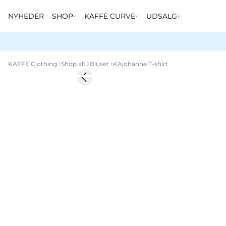
NYHEDER
SHOP
KAFFE CURVE
UDSALG
KAFFE Clothing
Shop alt
Bluser
KAjohanne T-shirt
-50%
Previous slide