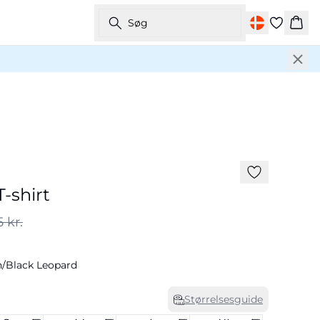
Søg
Kurv
-50%
-shirt
 kr.
/Black Leopard
Størrelsesguide