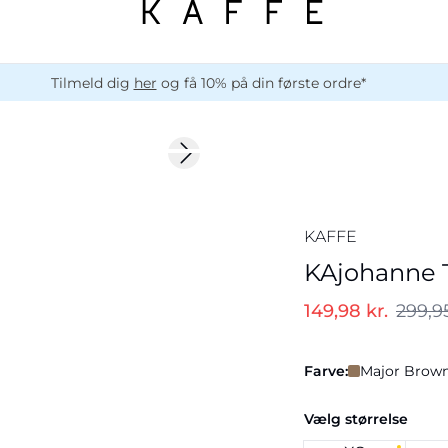
Tilmeld dig
her
og få 10% på din første ordre*
-50%
Next slide
KAFFE
KAjohanne T
149,98 kr.
299,95
Farve:
Major Brown
Vælg størrelse