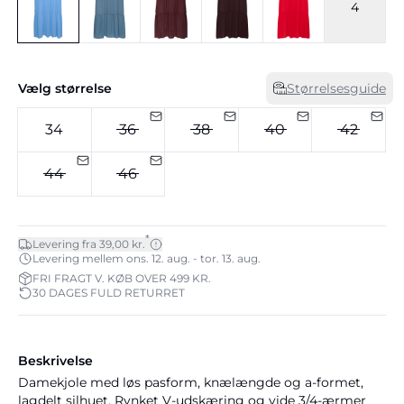
4
Vælg størrelse
Størrelsesguide
34
36
38
40
42
44
46
*
Levering fra 39,00 kr.
Levering mellem ons. 12. aug. - tor. 13. aug.
FRI FRAGT V. KØB OVER 499 KR.
30 DAGES FULD RETURRET
Beskrivelse
Damekjole med løs pasform, knælængde og a-formet,
lagdelt silhuet. Rynket V-udskæring og vide 3/4-ærmer