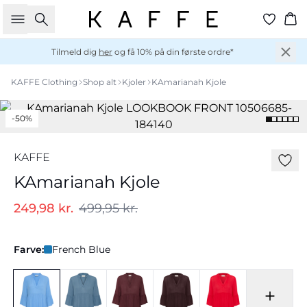
Søg
Ku
Tilmeld dig
her
og få 10% på din første ordre*
KAFFE Clothing
Shop alt
Kjoler
KAmarianah Kjole
-50%
KAFFE
KAmarianah Kjole
249,98 kr.
499,95 kr.
Farve:
French Blue