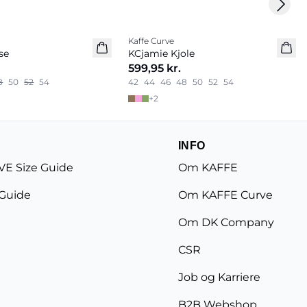
Next 
Kaffe Curve
Nyhed
se
KCjamie Kjole
599,95 kr.
8
50
52
54
42
44
46
48
50
52
54
+
2
INFO
E Size Guide
Om KAFFE
 Guide
Om KAFFE Curve
Om DK Company
CSR
Job og Karriere
B2B Webshop