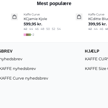
Mest populære
Kaffe Curve
Kaffe Curve
Nyhed
Nyhed
KCjamie Kjole
KCditte Blu
599,95 kr.
399,95 kr.
42
44
46
48
50
52
54
42
44
46
4
+
2
SBREV
HJÆLP
 nyhedsbrev
KAFFE CURV
KAFFE nyhedsbrev
KAFFE Size
KAFFE Curve nyhedsbrev