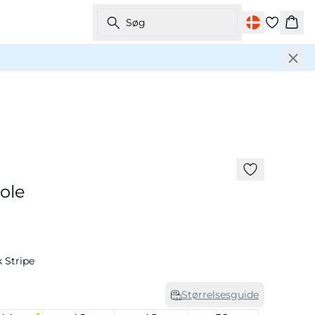
Søg
Kurv
ole
k Stripe
Størrelsesguide