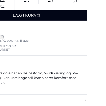
44
46
48
50
54
LÆG I KURV
*
0. aug. - tir. 11. aug.
VER 499 KR.
TURRET
akjole har en løs pasform, V-udskæring og 3/4-
 Den knælange stil kombinerer komfort med
ook.