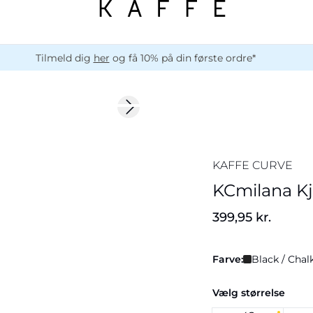
Tilmeld dig
her
og få 10% på din første ordre*
Next slide
KAFFE CURVE
KCmilana Kj
399,95 kr.
Farve:
Black / Chal
Vælg størrelse