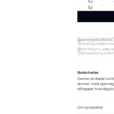
42
52
Levering fra 39,00 kr.
Levering mellem man. 1
FRI FRAGT V. KØB O
30 DAGES FULD RE
Beskrivelse
Denne stribede tunik
ærmer med opsmøg.
afslappet hverdagsl
Om produktet