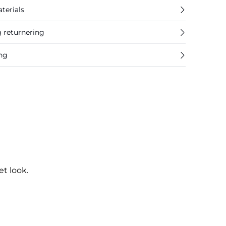
terials
g returnering
ing
et look.