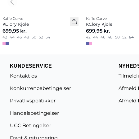
Previous slide
Kaffe Curve
Kaffe Curve
Nyhed
Nyhed
KClory Kjole
KClory Kjole
699,95 kr.
699,95 kr.
42
44
46
48
50
52
54
42
44
46
48
50
52
54
KUNDESERVICE
NYHED
Kontakt os
Tilmeld
Konkurrencebetingelser
Afmeld 
Privatlivspolitikker
Afmeld 
Handelsbetingelser
UGC Betingelser
Fragt & returnering