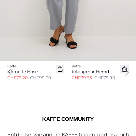
-20%
-50%
Kaffe
Kaffe
KAmerle Hose
KAdagmar Hemd
Previous slide
Next
CHF79.20
CHF99.00
CHF39.95
CHF79.90
KAFFE COMMUNITY
Entdecke, wie andere KAFFE tragen, und lass dich