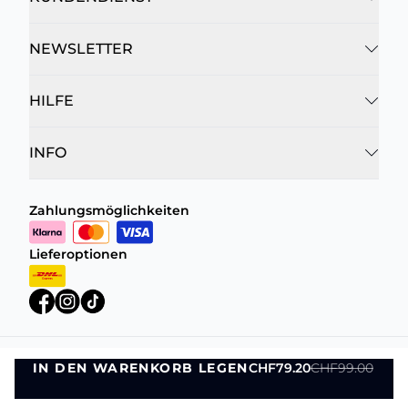
NEWSLETTER
HILFE
INFO
Zahlungsmöglichkeiten
Lieferoptionen
IN DEN WARENKORB LEGEN
CHF79.20
CHF99.00
Datenschutzrichtlinie
Geschäftsbedingungen
IN DEN WARENKORB LEGEN
©
DK Company Online AG
2026