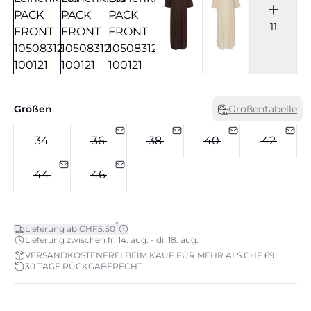
11
Größen
Größentabelle
34
36
38
40
42
44
46
*
Lieferung ab CHF5.50
Lieferung zwischen fr. 14. aug. - di. 18. aug.
VERSANDKOSTENFREI BEIM KAUF FÜR MEHR ALS CHF 69
30 TAGE RÜCKGABERECHT