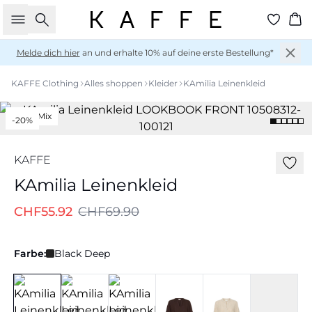
Suche
Wa
Melde dich hier
an und erhalte 10% auf deine erste Bestellung*
KAFFE Clothing
Alles shoppen
Kleider
KAmilia Leinenkleid
Leine-Mix
-20%
KAFFE
KAmilia Leinenkleid
CHF55.92
CHF69.90
Farbe:
Black Deep