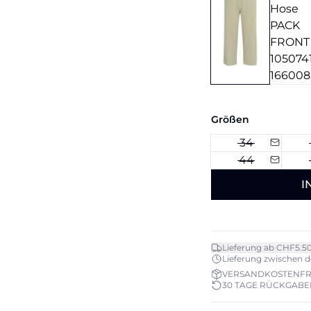
Größen
34
44
I
Lieferung ab CHF5.5
Lieferung zwischen do.
VERSANDKOSTENFRE
30 TAGE RÜCKGAB