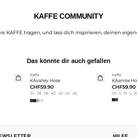
KAFFE COMMUNITY
e KAFFE tragen, und lass dich inspirieren, deinen eigen
Das könnte dir auch gefallen
Kaffe
Kaffe
Neu
Neu
KAvalley Hose
KAannie Ho
CHF59.90
CHF59.90
34
36
38
40
42
44
46
XS
S
M
L
X
+
2
EWSLETTER
HILFE