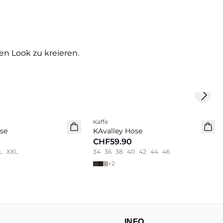
en Look zu kreieren.
Next 
Kaffe
Neu
se
KAvalley Hose
CHF59.90
L
XXL
34
36
38
40
42
44
46
+
2
INFO