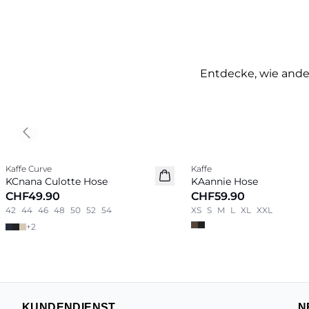
Entdecke, wie ander
Previous slide
Kaffe Curve
Kaffe
Neu
Neu
KCnana Culotte Hose
KAannie Hose
CHF49.90
CHF59.90
42
44
46
48
50
52
54
XS
S
M
L
XL
XXL
+
2
KUNDENDIENST
N