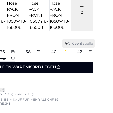
2
Größentabelle
36
38
40
42
46
N DEN WARENKORB LEGEN
*
0
 13. aug. - mo. 17. aug.
I BEIM KAUF FÜR MEHR ALS CHF 69
ERECHT