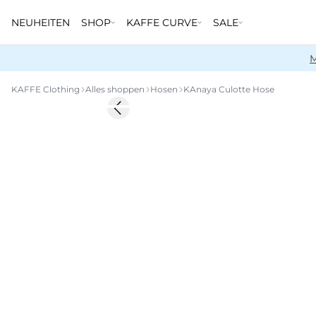
NEUHEITEN
SHOP
KAFFE CURVE
SALE
M
KAFFE Clothing
Alles shoppen
Hosen
KAnaya Culotte Hose
-50%
Previous slide