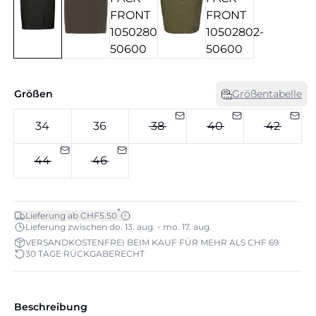
Größen
Größentabelle
34
36
38
40
42
44
46
*
Lieferung ab CHF5.50
Lieferung zwischen do. 13. aug. - mo. 17. aug.
VERSANDKOSTENFREI BEIM KAUF FÜR MEHR ALS CHF 69
30 TAGE RÜCKGABERECHT
Beschreibung