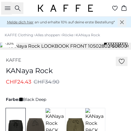
Suche
Wa
Melde dich hier
an und erhalte 10% auf deine erste Bestellung*
KAFFE Clothing
Alles shoppen
Röcke
KANaya Rock
-30%
176 cm • M
KAFFE
KANaya Rock
CHF24.43
CHF34.90
Farbe:
Black Deep