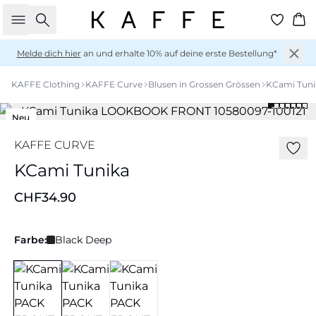
Suche
Wa
Melde dich hier
an und erhalte 10% auf deine erste Bestellung*
KAFFE Clothing
KAFFE Curve
Blusen in Grossen Grössen
KCami Tuni
Neu
KAFFE CURVE
KCami Tunika
CHF34.90
Farbe:
Black Deep