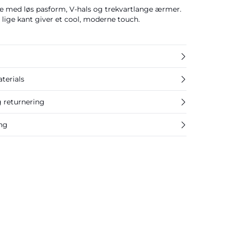
e med løs pasform, V-hals og trekvartlange ærmer.
g lige kant giver et cool, moderne touch.
terials
g returnering
ing