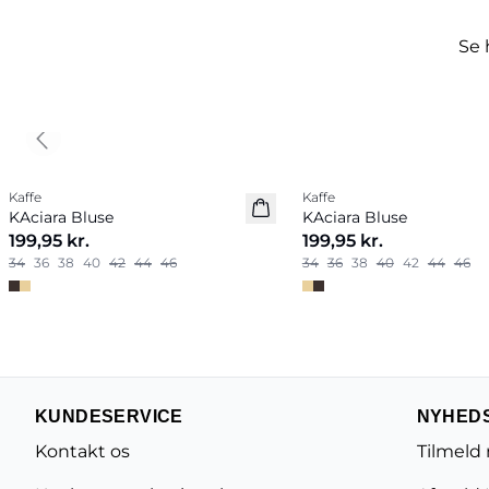
Se 
Previous slide
Kaffe
Kaffe
Nyhed
Nyhed
KAciara Bluse
KAciara Bluse
199,95 kr.
199,95 kr.
34
36
38
40
42
44
46
34
36
38
40
42
44
46
KUNDESERVICE
NYHED
Kontakt os
Tilmeld