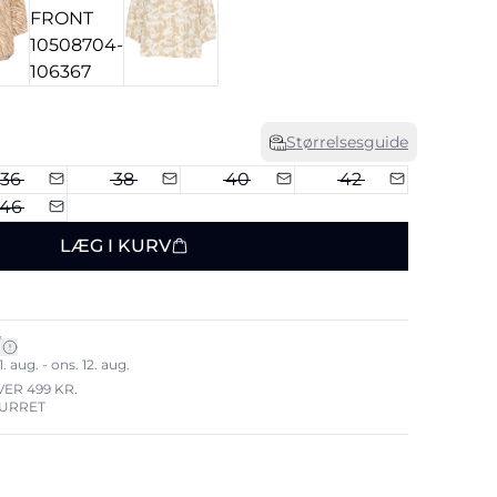
Størrelsesguide
36
38
40
42
46
LÆG I KURV
*
. aug. - ons. 12. aug.
VER 499 KR.
TURRET