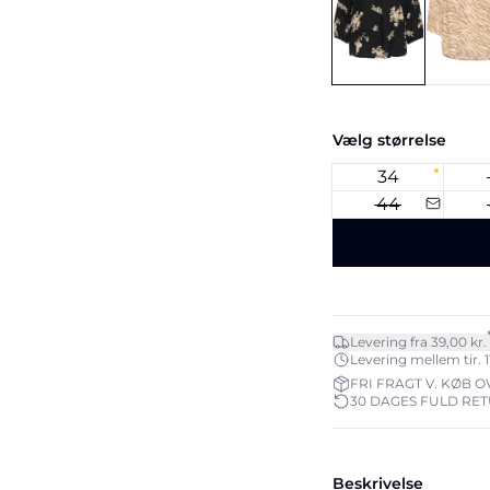
Vælg størrelse
34
44
Levering fra 39,00 kr.
Levering mellem tir. 11
FRI FRAGT V. KØB O
30 DAGES FULD RE
Beskrivelse