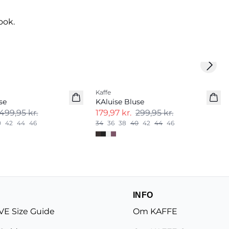
ook.
Next 
-40%
Kaffe
se
KAluise Bluse
499,95 kr.
179,97 kr.
299,95 kr.
0
42
44
46
34
36
38
40
42
44
46
INFO
E Size Guide
Om KAFFE