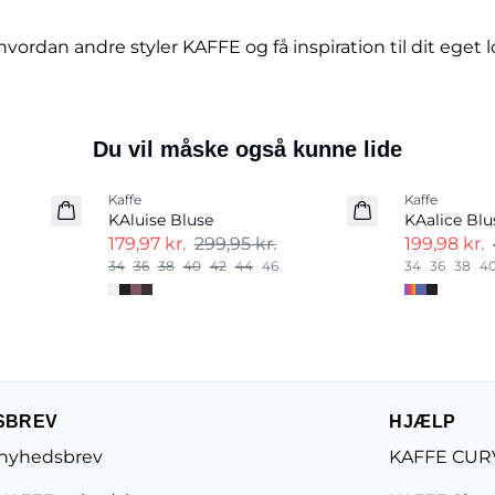
hvordan andre styler KAFFE og få inspiration til dit eget l
Du vil måske også kunne lide
-40%
Kaffe
Kaffe
KAluise Bluse
KAalice Blu
179,97 kr.
299,95 kr.
199,98 kr.
34
36
38
40
42
44
46
34
36
38
4
SBREV
HJÆLP
 nyhedsbrev
KAFFE CURV