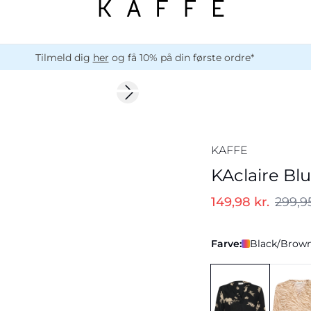
Tilmeld dig
her
og få 10% på din første ordre*
-50%
Next slide
KAFFE
KAclaire Bl
149,98 kr.
299,95
Farve:
Black/Brown 