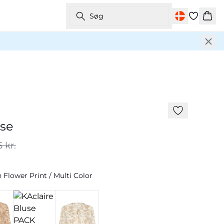
Søg
Kurv
-50%
use
 kr.
Flower Print / Multi Color