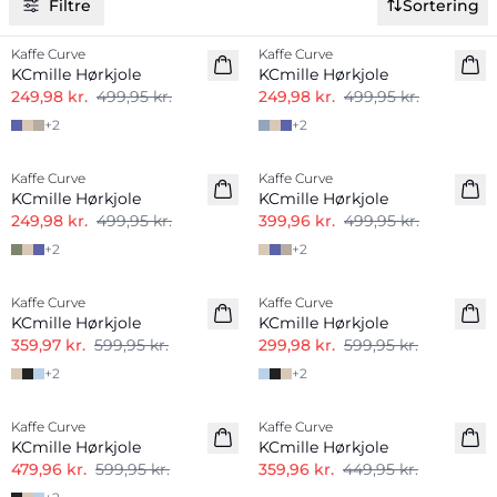
Filtre
Sortering
-50%
-50%
Kaffe Curve
Kaffe Curve
Hørmix
KCmille Hørkjole
KCmille Hørkjole
249,98 kr.
499,95 kr.
249,98 kr.
499,95 kr.
+
2
+
2
-50%
-20%
Kaffe Curve
Kaffe Curve
Hørmix
Hørmix
KCmille Hørkjole
KCmille Hørkjole
249,98 kr.
499,95 kr.
399,96 kr.
499,95 kr.
+
2
+
2
-40%
-50%
Kaffe Curve
Kaffe Curve
Hørmix
Hørmix
KCmille Hørkjole
KCmille Hørkjole
359,97 kr.
599,95 kr.
299,98 kr.
599,95 kr.
+
2
+
2
-20%
-20%
Kaffe Curve
Kaffe Curve
Hørmix
Hørmix
KCmille Hørkjole
KCmille Hørkjole
479,96 kr.
599,95 kr.
359,96 kr.
449,95 kr.