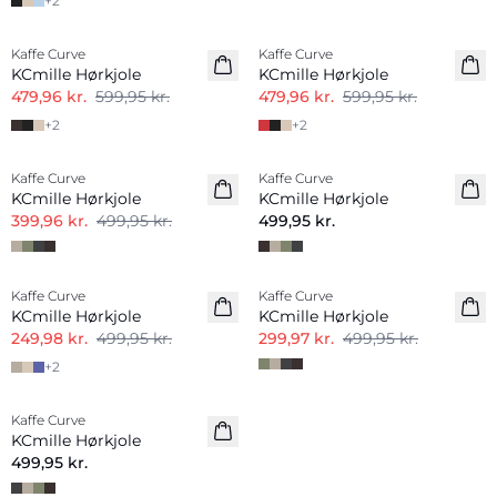
+
2
-20%
-20%
Kaffe Curve
Kaffe Curve
Hørmix
Hørmix
KCmille Hørkjole
KCmille Hørkjole
479,96 kr.
599,95 kr.
479,96 kr.
599,95 kr.
+
2
+
2
-20%
Kaffe Curve
Kaffe Curve
Hørmix
Nyhed
KCmille Hørkjole
KCmille Hørkjole
Hørmix
399,96 kr.
499,95 kr.
499,95 kr.
-50%
-40%
Kaffe Curve
Kaffe Curve
Hørmix
Hørmix
KCmille Hørkjole
KCmille Hørkjole
249,98 kr.
499,95 kr.
299,97 kr.
499,95 kr.
+
2
Kaffe Curve
Hørmix
KCmille Hørkjole
499,95 kr.