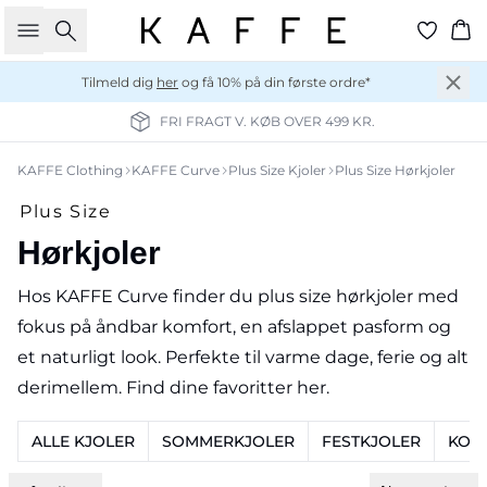
Søg
Ku
Tilmeld dig
her
og få 10% på din første ordre*
FRI FRAGT V. KØB OVER 499 KR.
KAFFE Clothing
KAFFE Curve
Plus Size Kjoler
Plus Size Hørkjoler
Plus Size
Hørkjoler
Hos KAFFE Curve finder du plus size hørkjoler med
fokus på åndbar komfort, en afslappet pasform og
et naturligt look. Perfekte til varme dage, ferie og alt
derimellem. Find dine favoritter her.
ALLE KJOLER
SOMMERKJOLER
FESTKJOLER
KORT