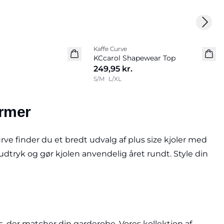
Next 
Kaffe Curve
KCcarol Shapewear Top
249,95 kr.
S/M
L/XL
ormer
ve finder du et bredt udvalg af plus size kjoler med
dtryk og gør kjolen anvendelig året rundt. Style din
s, der matcher din garderobe. Vores kollektion af