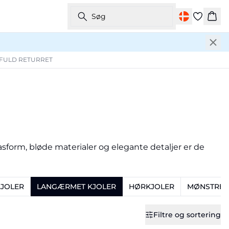
Søg
Kurv
 FULD RETURRET
asform, bløde materialer og elegante detaljer er de
JOLER
LANGÆRMET KJOLER
HØRKJOLER
MØNSTRED
Filtre og sortering