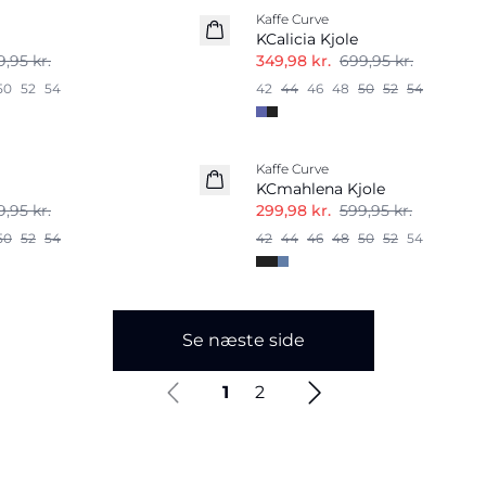
Kaffe Curve
KCalicia Kjole
,95 kr.
349,98 kr.
699,95 kr.
50
52
54
42
44
46
48
50
52
54
-50%
Kaffe Curve
KCmahlena Kjole
,95 kr.
299,98 kr.
599,95 kr.
50
52
54
42
44
46
48
50
52
54
Se næste side
1
2