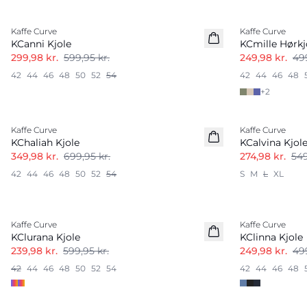
-50%
-50%
Kaffe Curve
Kaffe Curve
Hørmix
KCanni Kjole
KCmille Hørkj
299,98 kr.
599,95 kr.
249,98 kr.
499
42
44
46
48
50
52
54
42
44
46
48
+
2
-50%
-50%
Kaffe Curve
Kaffe Curve
KChaliah Kjole
KCalvina Kjol
349,98 kr.
699,95 kr.
274,98 kr.
549
42
44
46
48
50
52
54
S
M
L
XL
-60%
-50%
Kaffe Curve
Kaffe Curve
KClurana Kjole
KClinna Kjole
239,98 kr.
599,95 kr.
249,98 kr.
499
42
44
46
48
50
52
54
42
44
46
48
-50%
-50%