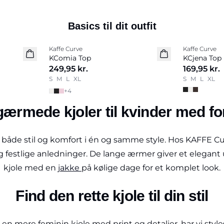
Basics til dit outfit
Kaffe Curve
Kaffe Curve
KComia Top
KCjena Top
249,95 kr.
169,95 kr.
S
M
L
XL
S
M
L
XL
+
4
ærmede kjoler til kvinder med f
 både stil og komfort i én og samme style. Hos KAFFE Cur
g festlige anledninger. De lange ærmer giver et elegant u
kjole med en
jakke
på kølige dage for et komplet look.
Find den rette kjole til din stil
 en mere feminin kjole med print og detaljer, har vi style