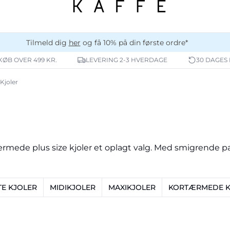
Tilmeld dig
her
og få 10% på din første ordre*
 KØB OVER 499 KR.
LEVERING 2-3 HVERDAGE
30 DAGES
Kjoler
gærmede plus size kjoler et oplagt valg. Med smigrende p
E KJOLER
MIDIKJOLER
MAXIKJOLER
KORTÆRMEDE K