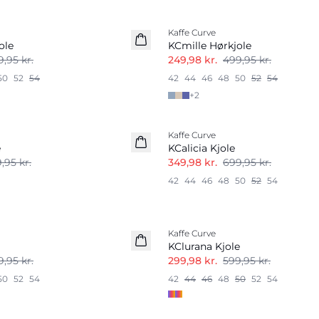
-50%
Kaffe Curve
ole
KCmille Hørkjole
,95 kr.
249,98 kr.
499,95 kr.
50
52
54
42
44
46
48
50
52
54
+
2
-50%
Kaffe Curve
e
KCalicia Kjole
,95 kr.
349,98 kr.
699,95 kr.
42
44
46
48
50
52
54
-50%
Kaffe Curve
KClurana Kjole
,95 kr.
299,98 kr.
599,95 kr.
50
52
54
42
44
46
48
50
52
54
-50%