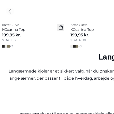
Previous slide
Kaffe Curve
Kaffe Curve
Nyhed
Nyhed
KCcarina Top
KCcarina Top
199,95 kr.
199,95 kr.
S
M
L
XL
S
M
L
XL
+
3
+
3
Lang
Langærmede kjoler er et sikkert valg, når du ønsker
lange ærmer, der passer til både hverdag, arbejde o
Uanset om du er til en enkel hverdagskjole eller