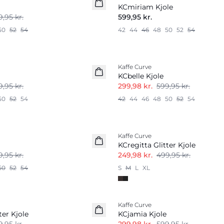
Nyhed
KCmiriam Kjole
,95 kr.
599,95 kr.
50
52
54
42
44
46
48
50
52
54
-50%
Kaffe Curve
KCbelle Kjole
,95 kr.
299,98 kr.
599,95 kr.
50
52
54
42
44
46
48
50
52
54
-50%
Kaffe Curve
KCregitta Glitter Kjole
,95 kr.
249,98 kr.
499,95 kr.
50
52
54
S
M
L
XL
-50%
Kaffe Curve
ter Kjole
KCjamia Kjole