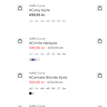
Kaffe Curve
Nyhed
KCwily Kjole
699,95 kr.
42
44
46
48
50
52
54
-20%
Kaffe Curve
Hørmix
KCmille Hørkjole
399,96 kr.
499,95 kr.
42
44
46
48
50
52
54
+
2
-20%
Kaffe Curve
KCamalie Blonde Kjole
559,96 kr.
699,95 kr.
42
44
46
48
50
52
54
Kaffe Curve