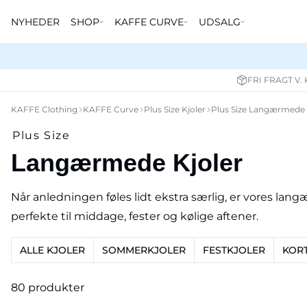
NYHEDER
SHOP
KAFFE CURVE
UDSALG
FRI FRAGT V.
KAFFE Clothing
KAFFE Curve
Plus Size Kjoler
Plus Size Langærmede 
Plus Size
Langærmede Kjoler
Når anledningen føles lidt ekstra særlig, er vores lan
perfekte til middage, fester og kølige aftener.
ALLE KJOLER
SOMMERKJOLER
FESTKJOLER
KORT
80 produkter