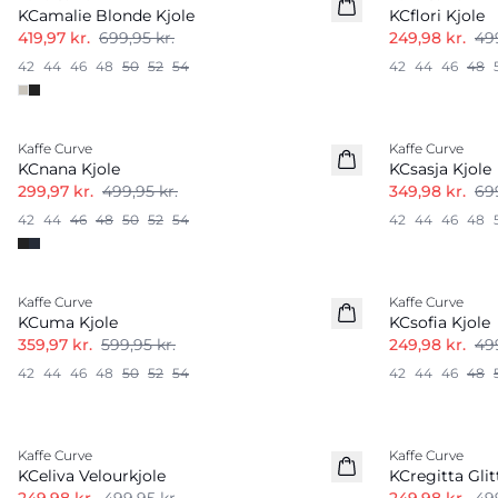
KCamalie Blonde Kjole
KCflori Kjole
419,97 kr.
699,95 kr.
249,98 kr.
499
42
44
46
48
50
52
54
42
44
46
48
-40%
-50%
Kaffe Curve
Kaffe Curve
KCnana Kjole
KCsasja Kjole
299,97 kr.
499,95 kr.
349,98 kr.
699
42
44
46
48
50
52
54
42
44
46
48
-40%
-50%
Kaffe Curve
Kaffe Curve
KCuma Kjole
KCsofia Kjole
359,97 kr.
599,95 kr.
249,98 kr.
499
42
44
46
48
50
52
54
42
44
46
48
-50%
-50%
Kaffe Curve
Kaffe Curve
KCeliva Velourkjole
KCregitta Glit