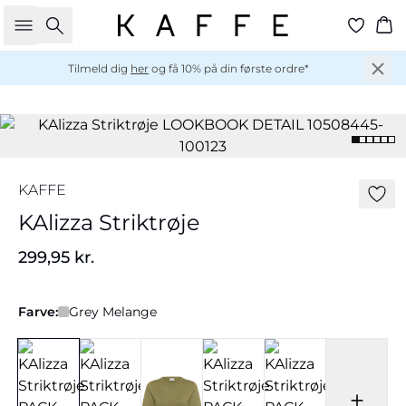
Søg
Ku
Tilmeld dig
her
og få 10% på din første ordre*
KAFFE
KAlizza Striktrøje
299,95 kr.
Farve:
Grey Melange