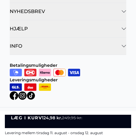
NYHEDSBREV
HJÆLP
INFO
Betalingsmuligheder
Leveringsmuligheder
LÆG I KURV
124,98 kr.
249,95 kr.
Privatlivspolitik
Vilkår og betingelser
LÆG I KURV
©
DK Company Online A/S
2026
Levering mellem tirsdag 11. august - onsdag 12. august