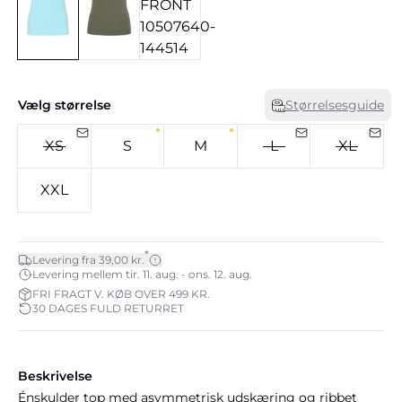
Vælg størrelse
Størrelsesguide
XS
S
M
L
XL
XXL
*
Levering fra 39,00 kr.
Levering mellem tir. 11. aug. - ons. 12. aug.
FRI FRAGT V. KØB OVER 499 KR.
30 DAGES FULD RETURRET
Beskrivelse
Énskulder top med asymmetrisk udskæring og ribbet