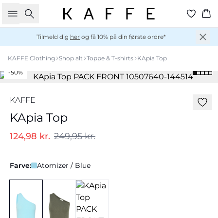
Søg
Ku
Tilmeld dig
her
og få 10% på din første ordre*
KAFFE Clothing
Shop alt
Toppe & T-shirts
KApia Top
-50%
KAFFE
KApia Top
124,98 kr.
249,95 kr.
Farve:
Atomizer / Blue