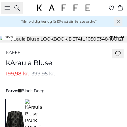
Søg
Ku
Tilmeld dig
her
og få 10% på din første ordre*
-50%
KAFFE
KAraula Bluse
199,98 kr.
399,95 kr.
Farve:
Black Deep