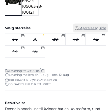
Vælg størrelse
Størrelsesguide
34
36
38
40
42
44
46
*
Levering fra 39,00 kr.
Levering mellem tir. 11. aug. - ons. 12. aug.
FRI FRAGT V. KØB OVER 499 KR.
30 DAGES FULD RETURRET
Beskrivelse
Denne blondebluse til kvinder har en løs pasform, rund