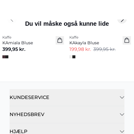
Previous slide
Next 
Du vil måske også kunne lide
-50%
Kaffe
Kaffe
Nyhed
KAmiala Bluse
KAkayla Bluse
399,95 kr.
199,98 kr.
399,95 kr.
KUNDESERVICE
NYHEDSBREV
HJÆLP