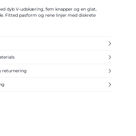
med dyb V-udskæring, fem knapper og en glat,
de. Fitted pasform og rene linjer med diskrete
terials
g returnering
ing