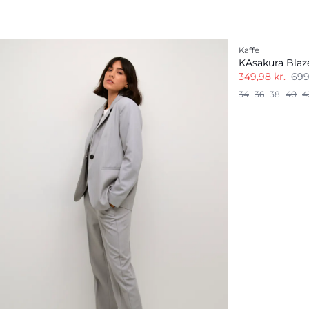
-50%
Kaffe
KAsakura Blaz
349,98 kr.
699
34
36
38
40
4