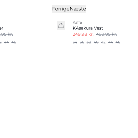
Forrige
Næste
-50%
Kaffe
er
KAsakura Vest
,95 kr.
249,98 kr.
499,95 kr.
2
44
46
34
36
38
40
42
44
46