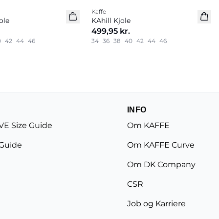
Kaffe
Nyhed
ole
KAhill Kjole
499,95 kr.
0
42
44
46
34
36
38
40
42
44
46
INFO
E Size Guide
Om KAFFE
 Guide
Om KAFFE Curve
Om DK Company
CSR
Job og Karriere