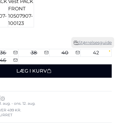
Størrelsesguide
36
38
40
42
46
LÆG I KURV
*
. aug. - ons. 12. aug.
VER 499 KR.
TURRET