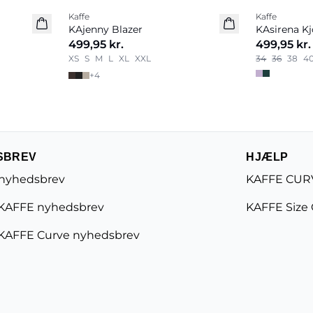
Kaffe
Kaffe
Nyhed
Nyhed
KAjenny Blazer
KAsirena Kj
499,95 kr.
499,95 kr.
XS
S
M
L
XL
XXL
34
36
38
4
+
4
SBREV
HJÆLP
 nyhedsbrev
KAFFE CURV
KAFFE nyhedsbrev
KAFFE Size
KAFFE Curve nyhedsbrev