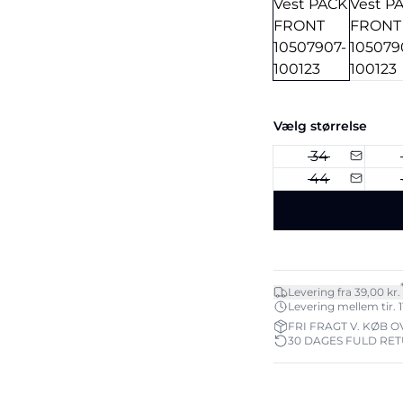
Vælg størrelse
34
44
Levering fra 39,00 kr.
Levering mellem tir. 11
FRI FRAGT V. KØB O
30 DAGES FULD RE