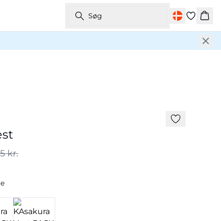
Søg
Kurv
-50%
est
5 kr.
ge