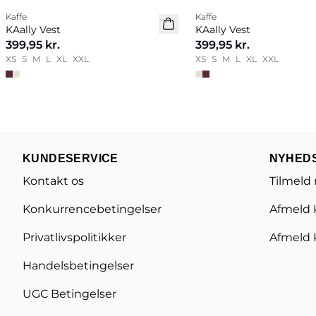
Kaffe
Kaffe
Nyhed
Nyhed
KAally Vest
KAally Vest
399,95 kr.
399,95 kr.
XS
S
M
L
XL
XXL
XS
S
M
L
XL
XXL
KUNDESERVICE
NYHED
Kontakt os
Tilmeld
Konkurrencebetingelser
Afmeld 
Privatlivspolitikker
Afmeld 
Handelsbetingelser
UGC Betingelser