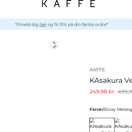
Tilmeld dig
her
og få 10% på din første ordre*
-50%
Next slide
KAFFE
KAsakura V
249,98 kr.
499,9
Farve:
Grey Melan