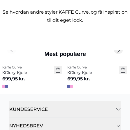
Se hvordan andre styler KAFFE Curve, og få inspiration
til dit eget look.
Previous slide
Next 
Mest populære
Kaffe Curve
Kaffe Curve
Nyhed
Nyhed
KClory Kjole
KClory Kjole
699,95 kr.
699,95 kr.
KUNDESERVICE
NYHEDSBREV