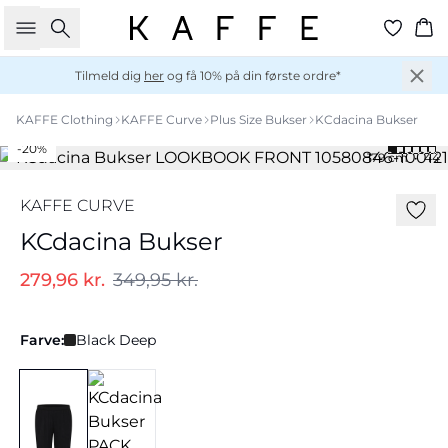
Søg
Ku
Tilmeld dig
her
og få 10% på din første ordre*
KAFFE Clothing
KAFFE Curve
Plus Size Bukser
KCdacina Bukser
-20%
179 cm • 44
KAFFE CURVE
KCdacina Bukser
279,96 kr.
349,95 kr.
Farve:
Black Deep