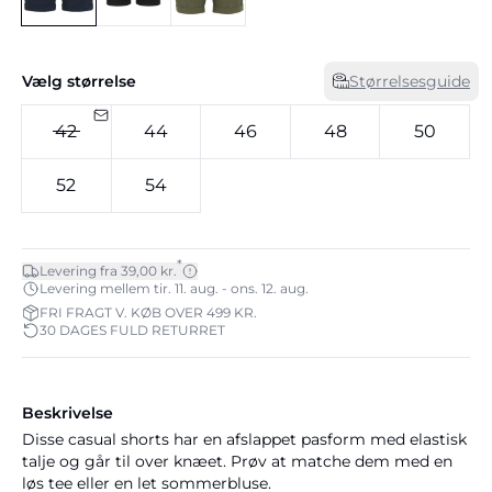
Vælg størrelse
Størrelsesguide
42
44
46
48
50
52
54
*
Levering fra 39,00 kr.
Levering mellem tir. 11. aug. - ons. 12. aug.
FRI FRAGT V. KØB OVER 499 KR.
30 DAGES FULD RETURRET
Beskrivelse
Disse casual shorts har en afslappet pasform med elastisk
talje og går til over knæet. Prøv at matche dem med en
løs tee eller en let sommerbluse.