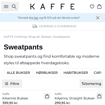
Søg
Ku
Tilmeld dig
her
og få 10% på din første ordre*
LEVERING 2-3 HVERDAGE
KAFFE Clothing
Shop alt
Bukser
Sweatpants
Sweatpants
Shop sweatpants og find komfortable og moderne
styles til afslappede hverdagslooks.
ALLE BUKSER
HØRBUKSER
HABITBUKSER
CAPRI
Filtre
Sortering
Kaffe
Kaffe
Nyhed
Nyhed
KAannie Bukser
KAjenny Straight Bukser
399,95 kr.
299,95 kr.