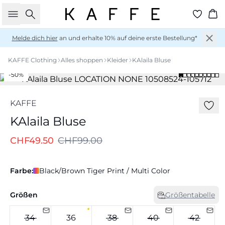
Suche
Wa
Melde dich hier
an und erhalte 10% auf deine erste Bestellung*
KAFFE Clothing
Alles shoppen
Kleider
KAlaila Bluse
-50%
KAFFE
KAlaila Bluse
CHF49.50
CHF99.00
Farbe:
Black/Brown Tiger Print / Multi Color
Größen
Größentabelle
34
36
38
40
42