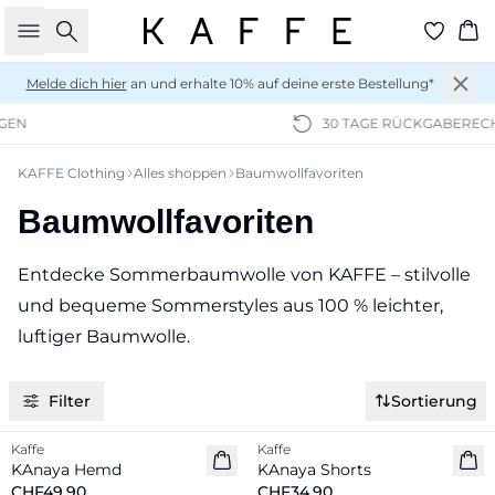
Suche
Wa
Melde dich hier
an und erhalte 10% auf deine erste Bestellung*
30 TAGE RÜCKGABERECHT
KAFFE Clothing
Alles shoppen
Baumwollfavoriten
Baumwollfavoriten
Entdecke Sommerbaumwolle von KAFFE – stilvolle
und bequeme Sommerstyles aus 100 % leichter,
luftiger Baumwolle.
Filter
Sortierung
Kaffe
Kaffe
KAnaya Hemd
KAnaya Shorts
CHF49.90
CHF34.90