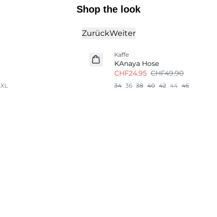
Shop the look
Zurück
Weiter
-50%
Kaffe
KAnaya Hose
CHF24.95
CHF49.90
XXL
34
36
38
40
42
44
46