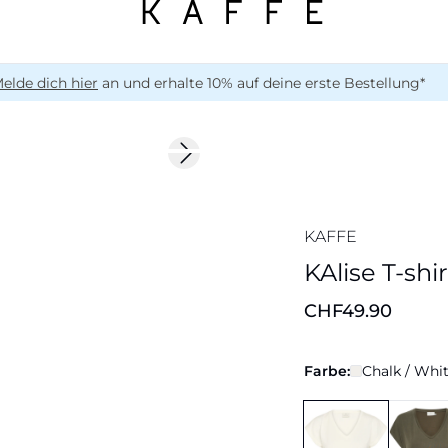
elde dich hier
an und erhalte 10% auf deine erste Bestellung*
Next slide
176 cm • M
Neu
KAFFE
KAlise T-shir
CHF49.90
Farbe:
Chalk / Whi