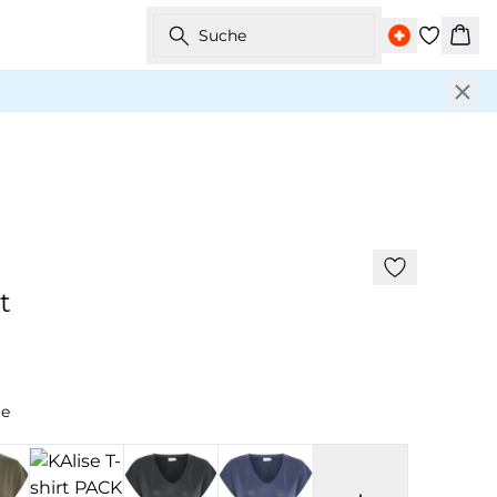
Suche
War
Neu
t
te