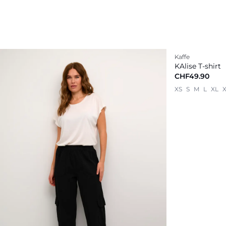
Kaffe
Neu
KAlise T-shirt
CHF49.90
XS
S
M
L
XL