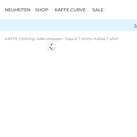
NEUHEITEN
SHOP
KAFFE CURVE
SALE
M
KAFFE Clothing
Alles shoppen
Tops & T-shirts
KAlise T-shirt
Previous slide
Neu