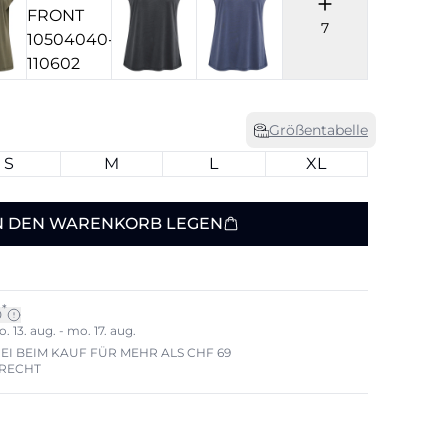
7
Größentabelle
S
M
L
XL
N DEN WARENKORB LEGEN
*
0
 13. aug. - mo. 17. aug.
I BEIM KAUF FÜR MEHR ALS CHF 69
ERECHT