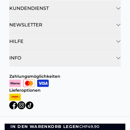
KUNDENDIENST
NEWSLETTER
HILFE
INFO
Zahlungsmöglichkeiten
Lieferoptionen
IN DEN WARENKORB LEGEN
CHF49.90
Datenschutzrichtlinie
Geschäftsbedingungen
IN DEN WARENKORB LEGEN