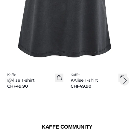
Kaffe
Kaffe
KAlise T-shirt
KAlise T-shirt
Previous slide
Next
CHF49.90
CHF49.90
KAFFE COMMUNITY