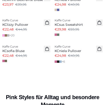
€23,97
€39,95
€24,98
€49,95
-50%
-50%
Kaffe Curve
Kaffe Curve
KClizzy Pullover
KCsus Sweatshirt
€22,48
€44,95
€29,98
€59,95
+
20
-50%
-50%
Kaffe Curve
Kaffe Curve
KCsofia Bluse
KCniela Pullover
€22,48
€44,95
€24,98
€49,95
+
6
Pink Styles für Alltag und besondere
Momente