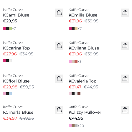
Kaffe Curve
Kaffe Curve
KCami Bluse
KCmilia Bluse
€29,95
€31,96
€39,95
+
7
+
7
-20%
-20%
Kaffe Curve
Kaffe Curve
KCcarina Top
KCvilana Bluse
€27,96
€34,95
€31,96
€39,95
+
3
-50%
-30%
Kaffe Curve
Kaffe Curve
KCflori Bluse
KCvaleria Top
€29,98
€59,95
€31,47
€44,95
-30%
Kaffe Curve
Kaffe Curve
KCmarla Bluse
KClizzy Pullover
€34,97
€49,95
€44,95
+
20
-20%
-40%