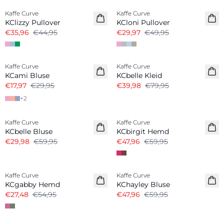
Kaffe Curve
Kaffe Curve
KClizzy Pullover
KCloni Pullover
€35,96
€44,95
€29,97
€49,95
-40%
-50%
Kaffe Curve
Kaffe Curve
KCami Bluse
KCbelle Kleid
€17,97
€29,95
€39,98
€79,95
+
2
-50%
-20%
Kaffe Curve
Kaffe Curve
KCbelle Bluse
KCbirgit Hemd
€29,98
€59,95
€47,96
€59,95
-50%
-20%
Kaffe Curve
Kaffe Curve
KCgabby Hemd
KChayley Bluse
€27,48
€54,95
€47,96
€59,95
-20%
-40%