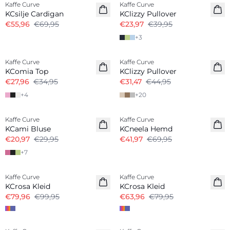
Kaffe Curve
Kaffe Curve
KCsilje Cardigan
KClizzy Pullover
€55,96
€69,95
€23,97
€39,95
+
3
-20%
-30%
Kaffe Curve
Kaffe Curve
KComia Top
KClizzy Pullover
€27,96
€34,95
€31,47
€44,95
+
4
+
20
-30%
-40%
Kaffe Curve
Kaffe Curve
KCami Bluse
KCneela Hemd
€20,97
€29,95
€41,97
€69,95
+
7
-20%
-20%
Kaffe Curve
Kaffe Curve
KCrosa Kleid
KCrosa Kleid
€79,96
€99,95
€63,96
€79,95