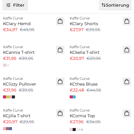
Filter
Sortierung
-30%
-30%
Kaffe Curve
Kaffe Curve
KClary Hemd
KClary Shorts
€34,97
€49,95
€27,97
€39,95
-20%
-30%
Kaffe Curve
Kaffe Curve
KCannia T-shirt
KCkelia T-shirt
€31,96
€39,95
€20,97
€29,95
-20%
-50%
Kaffe Curve
Kaffe Curve
KClizzy Pullover
KCthea Bluse
€31,96
€39,95
€22,48
€44,95
-30%
-20%
Kaffe Curve
Kaffe Curve
KCjilla T-shirt
KComia Top
€20,97
€29,95
€27,96
€34,95
+
4
-20%