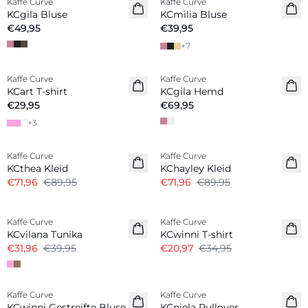
Kaffe Curve
Kaffe Curve
Neuheiten
Neuheiten
KCgila Bluse
KCmilia Bluse
€49,95
€39,95
+
7
Kaffe Curve
Kaffe Curve
Neuheiten
Neuheiten
KCart T-shirt
KCgila Hemd
€29,95
€69,95
+
3
-20%
-20%
Kaffe Curve
Kaffe Curve
KCthea Kleid
KChayley Kleid
€71,96
€89,95
€71,96
€89,95
-20%
-40%
Kaffe Curve
Kaffe Curve
KCvilana Tunika
KCwinni T-shirt
€31,96
€39,95
€20,97
€34,95
-40%
-50%
Kaffe Curve
Kaffe Curve
KCwinni Gestreifte Bluse
KCniela Pullover