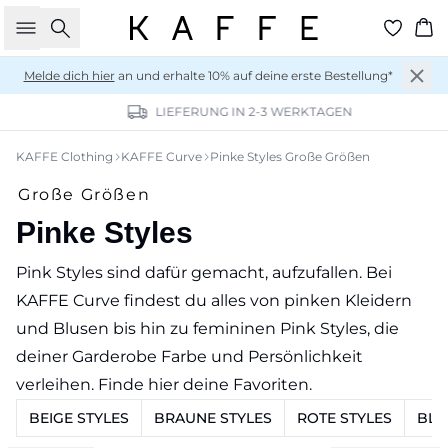
Suche
Wa
Melde dich hier
an und erhalte 10% auf deine erste Bestellung*
LIEFERUNG IN 2-3 WERKTAGEN
KAFFE Clothing
KAFFE Curve
Pinke Styles Große Größen
Große Größen
Pinke Styles
Pink Styles sind dafür gemacht, aufzufallen. Bei
KAFFE Curve findest du alles von pinken Kleidern
und Blusen bis hin zu femininen Pink Styles, die
deiner Garderobe Farbe und Persönlichkeit
verleihen. Finde hier deine Favoriten.
BEIGE STYLES
BRAUNE STYLES
ROTE STYLES
BLA