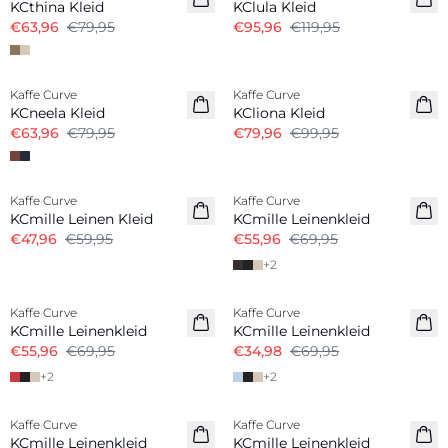
KCthina Kleid
KClula Kleid
€63,96
€79,95
€95,96
€119,95
-20%
-20%
Kaffe Curve
Kaffe Curve
KCneela Kleid
KCliona Kleid
€63,96
€79,95
€79,96
€99,95
-20%
-20%
Kaffe Curve
Kaffe Curve
Leinenmix
Leinenmix
KCmille Leinen Kleid
KCmille Leinenkleid
€47,96
€59,95
€55,96
€69,95
+
2
-20%
-50%
Kaffe Curve
Kaffe Curve
Leinenmix
Leinenmix
KCmille Leinenkleid
KCmille Leinenkleid
€55,96
€69,95
€34,98
€69,95
+
2
+
2
-20%
-40%
Kaffe Curve
Kaffe Curve
Leinenmix
Leinenmix
KCmille Leinenkleid
KCmille Leinenkleid