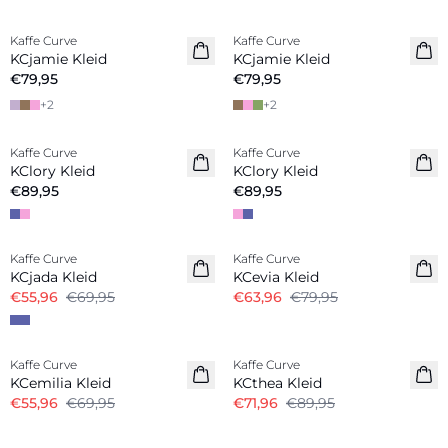
Kaffe Curve
Kaffe Curve
Neuheiten
Neuheiten
KCjamie Kleid
KCjamie Kleid
€79,95
€79,95
+
2
+
2
Kaffe Curve
Kaffe Curve
Neuheiten
Neuheiten
KClory Kleid
KClory Kleid
€89,95
€89,95
-20%
-20%
Kaffe Curve
Kaffe Curve
KCjada Kleid
KCevia Kleid
€55,96
€69,95
€63,96
€79,95
-20%
-20%
Kaffe Curve
Kaffe Curve
KCemilia Kleid
KCthea Kleid
€55,96
€69,95
€71,96
€89,95
-20%
-20%