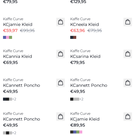
€79,95
€129,95
-40%
-20%
Kaffe Curve
Kaffe Curve
KCjamie Kleid
KCneela Kleid
€59,97
€99,95
€63,96
€79,95
Kaffe Curve
Kaffe Curve
Neuheiten
Neuheiten
KCannia Kleid
KCsarina Kleid
€69,95
€79,95
Kaffe Curve
Kaffe Curve
KCannett Poncho
KCannett Poncho
€49,95
€49,95
+
2
+
2
Kaffe Curve
Kaffe Curve
Neuheiten
KCannett Poncho
KCjamie Kleid
€49,95
€89,95
+
2