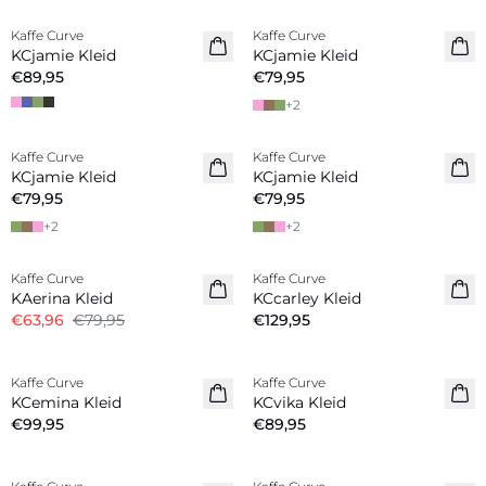
Kaffe Curve
Kaffe Curve
Neuheiten
KCjamie Kleid
KCjamie Kleid
€89,95
€79,95
+
2
Kaffe Curve
Kaffe Curve
Neuheiten
Neuheiten
KCjamie Kleid
KCjamie Kleid
€79,95
€79,95
+
2
+
2
-20%
Kaffe Curve
Kaffe Curve
Neuheiten
KAerina Kleid
KCcarley Kleid
€63,96
€79,95
€129,95
Kaffe Curve
Kaffe Curve
Neuheiten
Neuheiten
KCemina Kleid
KCvika Kleid
€99,95
€89,95