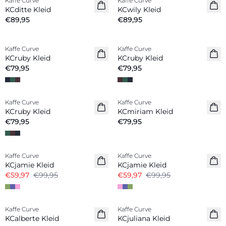
Kaffe Curve
Kaffe Curve
Neuheiten
Neuheiten
KCditte Kleid
KCwily Kleid
€89,95
€89,95
Kaffe Curve
Kaffe Curve
Neuheiten
Neuheiten
KCruby Kleid
KCruby Kleid
€79,95
€79,95
Kaffe Curve
Kaffe Curve
Neuheiten
Neuheiten
KCruby Kleid
KCmiriam Kleid
€79,95
€79,95
-40%
-40%
Kaffe Curve
Kaffe Curve
KCjamie Kleid
KCjamie Kleid
€59,97
€99,95
€59,97
€99,95
Kaffe Curve
Kaffe Curve
Neuheiten
Neuheiten
KCalberte Kleid
KCjuliana Kleid