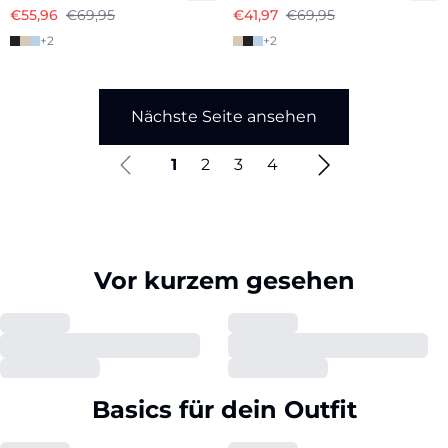
€55,96
€69,95
€41,97
€69,95
+
2
+
2
Nächste Seite ansehen
1
2
3
4
Vor kurzem gesehen
Basics für dein Outfit