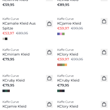
€59,95
€89,95
-40%
-40%
Kaffe Curve
Kaffe Curve
KCamalie Kleid Aus
KCjamie Kleid
Spitze
€59,97
€99,95
€53,97
€89,95
-40%
Kaffe Curve
Kaffe Curve
Neuheiten
KCmiriam Kleid
KClory Kleid
€79,95
€59,97
€99,95
Kaffe Curve
Kaffe Curve
Neuheiten
Neuheiten
KCruby Kleid
KCruby Kleid
€79,95
€79,95
-40%
-40%
Kaffe Curve
Kaffe Curve
KCjamie Kleid
KClory Kleid