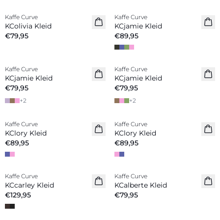
Kaffe Curve
Kaffe Curve
Neuheiten
Neuheiten
KColivia Kleid
KCjamie Kleid
€79,95
€89,95
Kaffe Curve
Kaffe Curve
Neuheiten
Neuheiten
KCjamie Kleid
KCjamie Kleid
€79,95
€79,95
+
2
+
2
Kaffe Curve
Kaffe Curve
Neuheiten
Neuheiten
KClory Kleid
KClory Kleid
€89,95
€89,95
Kaffe Curve
Kaffe Curve
Neuheiten
Neuheiten
KCcarley Kleid
KCalberte Kleid
€129,95
€79,95
-20%
-20%