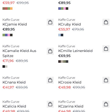
€59,97
€99,95
€89,95
-30%
Kaffe Curve
Kaffe Curve
KCjamie Kleid
KCruby Kleid
€89,95
€55,97
€79,95
-20%
Kaffe Curve
Kaffe Curve
Neuheiten
KCamalie Kleid Aus
KCmille Leinenkleid
Leinenmix
Spitze
€69,95
€71,96
€89,95
-30%
-50%
Kaffe Curve
Kaffe Curve
KCnana Kleid
KCrosie Kleid
€41,97
€59,95
€49,98
€99,95
-50%
-50%
Kaffe Curve
Kaffe Curve
KCalicia Kleid
KCzarina Kleid
€49,98
€99,95
€44,98
€89,95