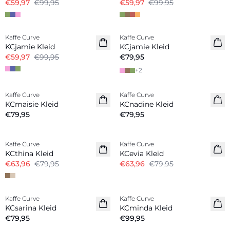
€59,97
€99,95
€59,97
€99,95
-40%
Kaffe Curve
Kaffe Curve
Neuheiten
KCjamie Kleid
KCjamie Kleid
€59,97
€99,95
€79,95
+
2
Kaffe Curve
Kaffe Curve
Neuheiten
Neuheiten
KCmaisie Kleid
KCnadine Kleid
€79,95
€79,95
-20%
-20%
Kaffe Curve
Kaffe Curve
KCthina Kleid
KCevia Kleid
€63,96
€79,95
€63,96
€79,95
Kaffe Curve
Kaffe Curve
Neuheiten
Neuheiten
KCsarina Kleid
KCminda Kleid
€79,95
€99,95