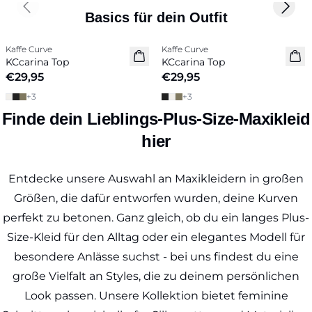
Previous slide
Next 
Basics für dein Outfit
Kaffe Curve
Kaffe Curve
Neuheiten
Neuheiten
KCcarina Top
KCcarina Top
€29,95
€29,95
+
3
+
3
Finde dein Lieblings-Plus-Size-Maxikleid
hier
Entdecke unsere Auswahl an Maxikleidern in großen
Größen, die dafür entworfen wurden, deine Kurven
perfekt zu betonen. Ganz gleich, ob du ein langes Plus-
Size-Kleid für den Alltag oder ein elegantes Modell für
besondere Anlässe suchst - bei uns findest du eine
große Vielfalt an Styles, die zu deinem persönlichen
Look passen. Unsere Kollektion bietet feminine