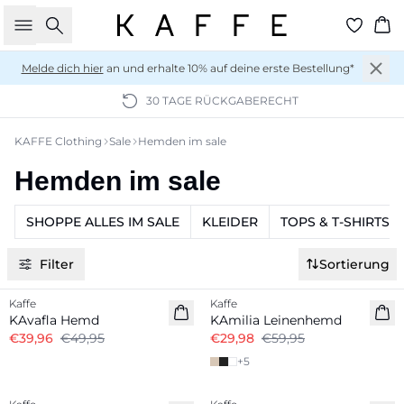
Suche
Wa
Melde dich hier
an und erhalte 10% auf deine erste Bestellung*
30 TAGE RÜCKGABERECHT
KAFFE Clothing
Sale
Hemden im sale
Hemden im sale
SHOPPE ALLES IM SALE
KLEIDER
TOPS & T-SHIRTS
Filter
Sortierung
-20%
-50%
Kaffe
Kaffe
Leinenmix
KAvafla Hemd
KAmilia Leinenhemd
€39,96
€49,95
€29,98
€59,95
+
5
-40%
-30%