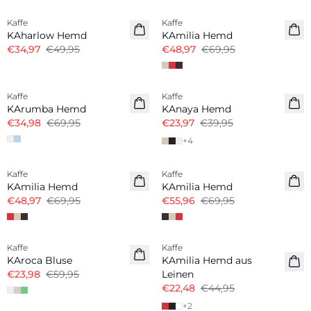
Kaffe
Kaffe
Leinenmix
KAharlow Hemd
KAmilia Hemd
€34,97
€49,95
€48,97
€69,95
-50%
-40%
Kaffe
Kaffe
KArumba Hemd
KAnaya Hemd
€34,98
€69,95
€23,97
€39,95
+
4
-30%
-20%
Kaffe
Kaffe
Leinenmix
Leinenmix
KAmilia Hemd
KAmilia Hemd
€48,97
€69,95
€55,96
€69,95
-50%
Kaffe
Kaffe
Leinenmix
KAroca Bluse
KAmilia Hemd aus
€23,98
€59,95
Leinen
€22,48
€44,95
+
2