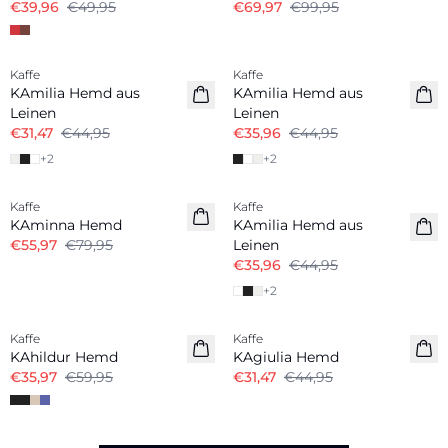
€39,96
€49,95
€69,97
€99,95
-30%
-20%
Kaffe
Kaffe
Leinenmix
Leinenmix
KAmilia Hemd aus
KAmilia Hemd aus
Leinen
Leinen
€31,47
€44,95
€35,96
€44,95
+
2
+
2
-30%
-20%
Kaffe
Kaffe
Leinenmix
KAminna Hemd
KAmilia Hemd aus
€55,97
€79,95
Leinen
€35,96
€44,95
+
2
-40%
-30%
Kaffe
Kaffe
KAhildur Hemd
KAgiulia Hemd
€35,97
€59,95
€31,47
€44,95