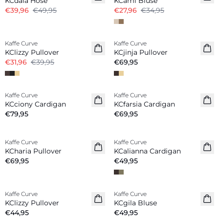
KCdala Hose
KCami Bluse
€39,96
€49,95
€27,96
€34,95
-20%
Kaffe Curve
Kaffe Curve
Neuheiten
KClizzy Pullover
KCjinja Pullover
€31,96
€39,95
€69,95
Kaffe Curve
Kaffe Curve
Neuheiten
Neuheiten
KCciony Cardigan
KCfarsia Cardigan
€79,95
€69,95
Kaffe Curve
Kaffe Curve
Neuheiten
Neuheiten
KCharia Pullover
KCalianna Cardigan
€69,95
€49,95
Kaffe Curve
Kaffe Curve
Neuheiten
Neuheiten
KClizzy Pullover
KCgila Bluse
€44,95
€49,95