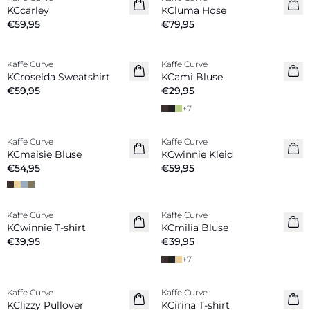
Neuheiten
Neuheiten
KCcarley
KCluma Hose
€59,95
€79,95
Kaffe Curve
Kaffe Curve
Neuheiten
Neuheiten
KCroselda Sweatshirt
KCami Bluse
€59,95
€29,95
+
7
Kaffe Curve
Kaffe Curve
Neuheiten
Neuheiten
KCmaisie Bluse
KCwinnie Kleid
€54,95
€59,95
Kaffe Curve
Kaffe Curve
Neuheiten
Neuheiten
KCwinnie T-shirt
KCmilia Bluse
€39,95
€39,95
+
7
Kaffe Curve
Kaffe Curve
Neuheiten
Neuheiten
KClizzy Pullover
KCirina T-shirt