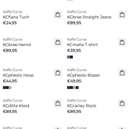
Kaffe Curve
Kaffe Curve
Neuheiten
Neuheiten
KCfiana Tuch
KCbree Straight Jeans
€24,95
€89,95
Kaffe Curve
Kaffe Curve
Neuheiten
Neuheiten
KCbree Hemd
KCmella T-shirt
€89,95
€39,95
Kaffe Curve
Kaffe Curve
Neuheiten
Neuheiten
KCpheolo Hose
KCpheolo Blazer
€44,95
€49,95
Kaffe Curve
Kaffe Curve
Neuheiten
Neuheiten
KCditte Kleid
KCcarley Rock
€89,95
€89,95
Kaffe Curve
Kaffe Curve