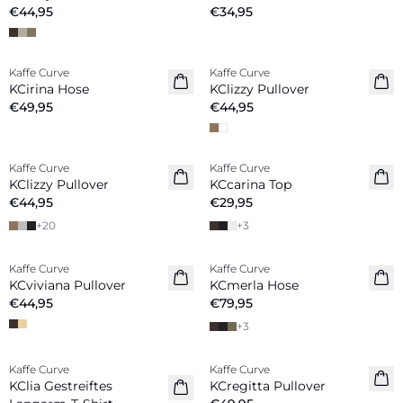
€44,95
€34,95
Kaffe Curve
Kaffe Curve
Neuheiten
Neuheiten
KCirina Hose
KClizzy Pullover
€49,95
€44,95
Kaffe Curve
Kaffe Curve
Neuheiten
Neuheiten
KClizzy Pullover
KCcarina Top
€44,95
€29,95
+
20
+
3
Kaffe Curve
Kaffe Curve
Neuheiten
Neuheiten
KCviviana Pullover
KCmerla Hose
€44,95
€79,95
+
3
Kaffe Curve
Kaffe Curve
Neuheiten
Neuheiten
KClia Gestreiftes
KCregitta Pullover