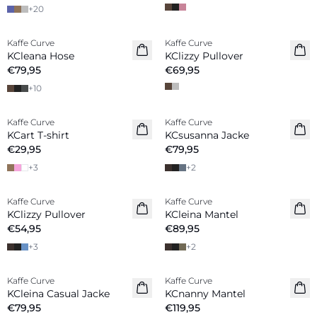
+
20
Kaffe Curve
Kaffe Curve
Neuheiten
Neuheiten
KCleana Hose
KClizzy Pullover
€79,95
€69,95
+
10
Kaffe Curve
Kaffe Curve
Neuheiten
Neuheiten
KCart T-shirt
KCsusanna Jacke
€29,95
€79,95
+
3
+
2
Kaffe Curve
Kaffe Curve
Neuheiten
Neuheiten
KClizzy Pullover
KCleina Mantel
€54,95
€89,95
+
3
+
2
Kaffe Curve
Kaffe Curve
Neuheiten
Neuheiten
KCleina Casual Jacke
KCnanny Mantel
€79,95
€119,95