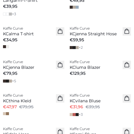
Langarm-T-Shirt
€49,95
€39,95
+
3
Kaffe Curve
Kaffe Curve
Neuheiten
Neuheiten
KCalma T-shirt
KCjenna Straight Hose
€34,95
€59,95
+
2
Kaffe Curve
Kaffe Curve
Neuheiten
Neuheiten
KCjenna Blazer
KCluma Blazer
€79,95
€129,95
+
5
-40%
-20%
Kaffe Curve
Kaffe Curve
KCthina Kleid
KCvilana Bluse
€47,97
€79,95
€31,96
€39,95
+
3
-20%
-20%
Kaffe Curve
Kaffe Curve