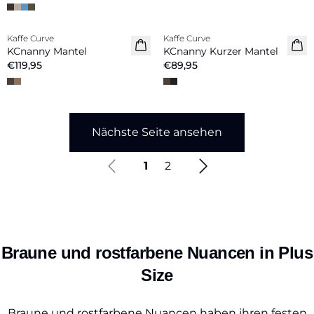
Kaffe Curve
Kaffe Curve
Neuheiten
Neuheiten
KCnanny Mantel
KCnanny Kurzer Mantel
€119,95
€89,95
Nächste Seite ansehen
1
2
Braune und rostfarbene Nuancen in Plus
Size
Braune und rostfarbene Nuancen haben ihren festen