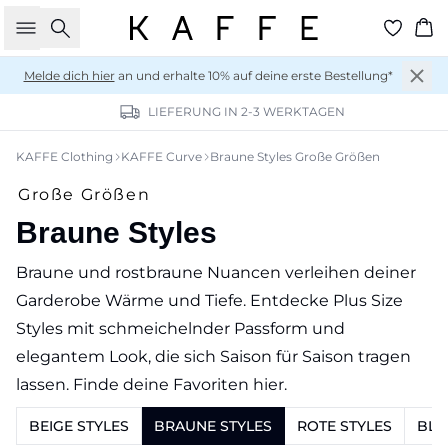
Suche
Wa
Melde dich hier
an und erhalte 10% auf deine erste Bestellung*
LIEFERUNG IN 2-3 WERKTAGEN
KAFFE Clothing
KAFFE Curve
Braune Styles Große Größen
Große Größen
Braune Styles
Braune und rostbraune Nuancen verleihen deiner
Garderobe Wärme und Tiefe. Entdecke Plus Size
Styles mit schmeichelnder Passform und
elegantem Look, die sich Saison für Saison tragen
lassen. Finde deine Favoriten hier.
BEIGE STYLES
BRAUNE STYLES
ROTE STYLES
BLA