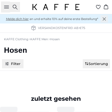
Suche
Wa
Melde dich hier
an und erhalte 10% auf deine erste Bestellung*
VERSANDKOSTENFREI AB €75
KAFFE Clothing
KAFFE Men
Hosen
Hosen
Filter
Sortierung
zuletzt gesehen