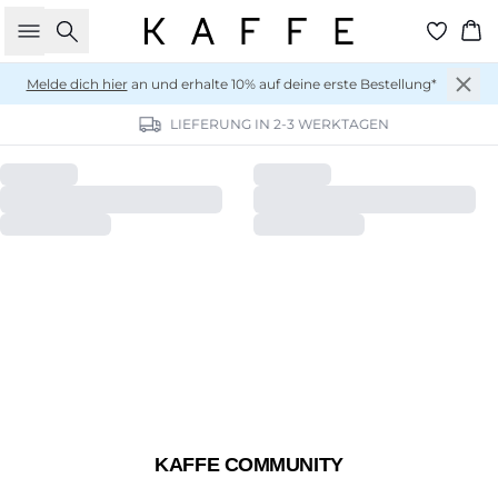
Suche
Wa
Melde dich hier
an und erhalte 10% auf deine erste Bestellung*
FESTKLEIDUNG
WORKWEAR
LIEFERUNG IN 2-3 WERKTAGEN
NEUHEITEN
DENIM
BRAUNE STYLES
KAFFE COMMUNITY