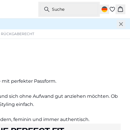
Suche
War
E RÜCKGABERECHT
mit perfekter Passform.
en und sich ohne Aufwand gut anziehen möchten. Ob
tyling einfach.
Modern, feminin und immer authentisch.