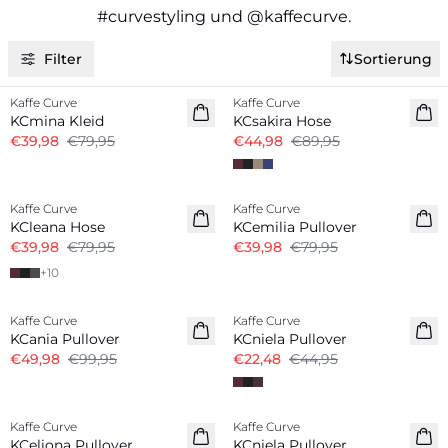
#curvestyling und @kaffecurve.
Filter
Sortierung
-50%
-50%
Kaffe Curve
Kaffe Curve
KCmina Kleid
KCsakira Hose
€39,98
€79,95
€44,98
€89,95
-50%
-50%
Kaffe Curve
Kaffe Curve
KCleana Hose
KCemilia Pullover
€39,98
€79,95
€39,98
€79,95
+
10
-50%
-50%
Kaffe Curve
Kaffe Curve
KCania Pullover
KCniela Pullover
€49,98
€99,95
€22,48
€44,95
-50%
-50%
Kaffe Curve
Kaffe Curve
KCeliona Pullover
KCniela Pullover