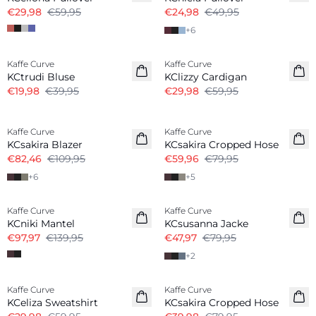
€29,98
€59,95
€24,98
€49,95
+
6
-50%
-50%
Kaffe Curve
Kaffe Curve
KCtrudi Bluse
KClizzy Cardigan
€19,98
€39,95
€29,98
€59,95
-25%
-25%
Kaffe Curve
Kaffe Curve
KCsakira Blazer
KCsakira Cropped Hose
€82,46
€109,95
€59,96
€79,95
+
6
+
5
-30%
-40%
Kaffe Curve
Kaffe Curve
KCniki Mantel
KCsusanna Jacke
€97,97
€139,95
€47,97
€79,95
+
2
-50%
-50%
Kaffe Curve
Kaffe Curve
KCeliza Sweatshirt
KCsakira Cropped Hose