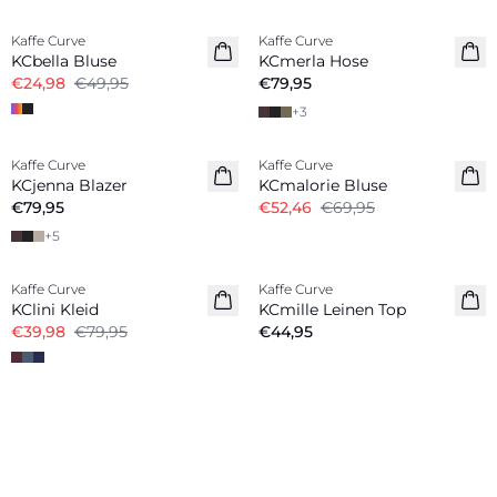
Kaffe Curve
Kaffe Curve
KCbella Bluse
KCmerla Hose
€24,98
€49,95
€79,95
+
3
-25%
Kaffe Curve
Kaffe Curve
Neuheiten
KCjenna Blazer
KCmalorie Bluse
€79,95
€52,46
€69,95
+
5
-50%
Kaffe Curve
Kaffe Curve
Leinenmix
KClini Kleid
KCmille Leinen Top
€39,98
€79,95
€44,95