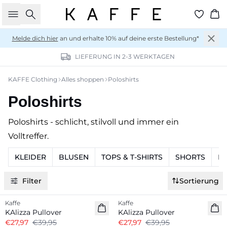
Suche
Wa
Melde dich hier
an und erhalte 10% auf deine erste Bestellung*
LIEFERUNG IN 2-3 WERKTAGEN
KAFFE Clothing
Alles shoppen
Poloshirts
Poloshirts
Poloshirts - schlicht, stilvoll und immer ein
Volltreffer.
KLEIDER
BLUSEN
TOPS & T-SHIRTS
SHORTS
H
Filter
Sortierung
-30%
-30%
Kaffe
Kaffe
KAlizza Pullover
KAlizza Pullover
€27,97
€39,95
€27,97
€39,95