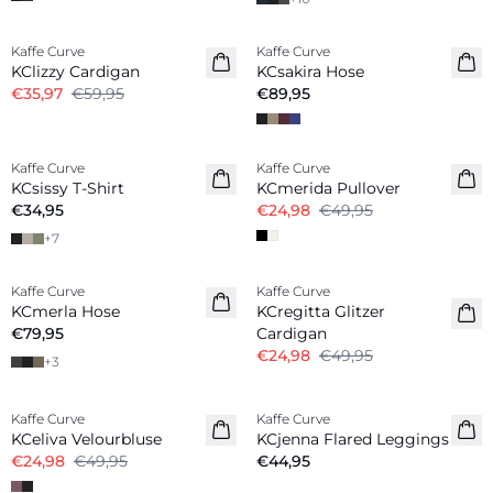
-40%
Kaffe Curve
Kaffe Curve
KClizzy Cardigan
KCsakira Hose
€35,97
€59,95
€89,95
-50%
Kaffe Curve
Kaffe Curve
Neuheiten
KCsissy T-Shirt
KCmerida Pullover
€34,95
€24,98
€49,95
+
7
-50%
Kaffe Curve
Kaffe Curve
KCmerla Hose
KCregitta Glitzer
€79,95
Cardigan
€24,98
€49,95
+
3
-50%
Kaffe Curve
Kaffe Curve
KCeliva Velourbluse
KCjenna Flared Leggings
€24,98
€49,95
€44,95