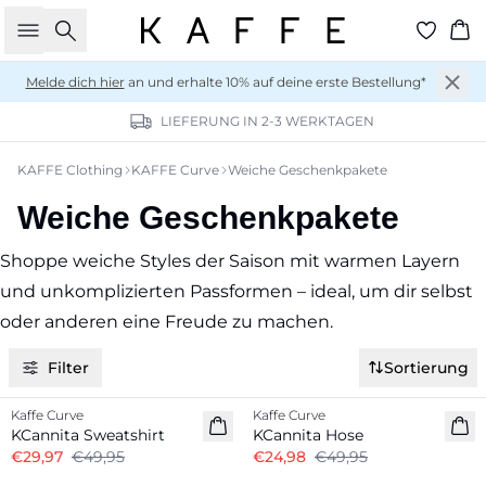
Suche
Wa
Melde dich hier
an und erhalte 10% auf deine erste Bestellung*
LIEFERUNG IN 2-3 WERKTAGEN
KAFFE Clothing
KAFFE Curve
Weiche Geschenkpakete
Weiche Geschenkpakete
Shoppe weiche Styles der Saison mit warmen Layern
und unkomplizierten Passformen – ideal, um dir selbst
oder anderen eine Freude zu machen.
Filter
Sortierung
-40%
-50%
Kaffe Curve
Kaffe Curve
KCannita Sweatshirt
KCannita Hose
€29,97
€49,95
€24,98
€49,95
-30%