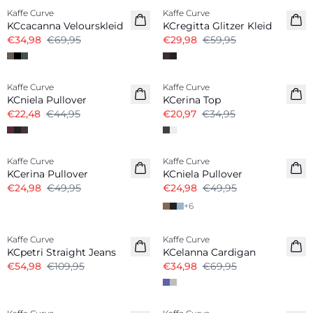
Kaffe Curve
Kaffe Curve
KCcacanna Velourskleid
KCregitta Glitzer Kleid
€34,98
€69,95
€29,98
€59,95
-50%
-40%
Kaffe Curve
Kaffe Curve
KCniela Pullover
KCerina Top
€22,48
€44,95
€20,97
€34,95
-50%
-50%
Kaffe Curve
Kaffe Curve
KCerina Pullover
KCniela Pullover
€24,98
€49,95
€24,98
€49,95
+
6
-50%
-50%
Kaffe Curve
Kaffe Curve
KCpetri Straight Jeans
KCelanna Cardigan
€54,98
€109,95
€34,98
€69,95
-50%
-50%