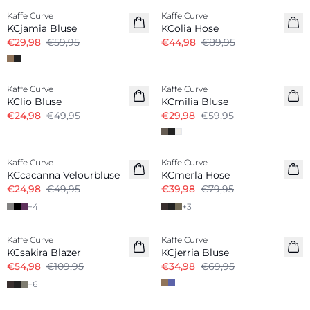
Kaffe Curve
Kaffe Curve
KCjamia Bluse
KColia Hose
€29,98
€59,95
€44,98
€89,95
-50%
-50%
Kaffe Curve
Kaffe Curve
KClio Bluse
KCmilia Bluse
€24,98
€49,95
€29,98
€59,95
-50%
-50%
Kaffe Curve
Kaffe Curve
KCcacanna Velourbluse
KCmerla Hose
€24,98
€49,95
€39,98
€79,95
+
4
+
3
-50%
-50%
Kaffe Curve
Kaffe Curve
KCsakira Blazer
KCjerria Bluse
€54,98
€109,95
€34,98
€69,95
+
6
-50%