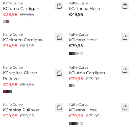
Kaffe Curve
Kaffe Curve
KCluma Cardigan
KCathena Hose
€39,98
€79,95
€49,95
-50%
Kaffe Curve
Kaffe Curve
Neuheiten
KCcirsten Cardigan
KCleana Hose
€34,98
€69,95
€79,95
+
10
-50%
-50%
Kaffe Curve
Kaffe Curve
KCregitta Glitzer
KCluma Cardigan
Pullover
€39,98
€79,95
€29,98
€59,95
-50%
-50%
Kaffe Curve
Kaffe Curve
KCrahina Pullover
KCleana Hose
€29,98
€59,95
€39,98
€79,95
+
10
-50%
-50%