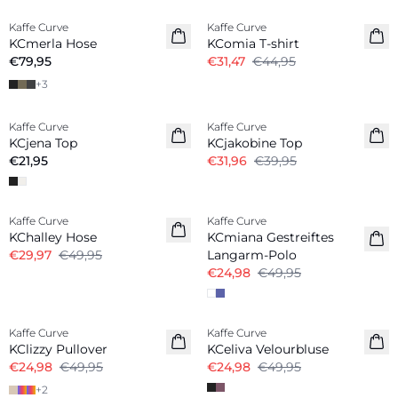
Kaffe Curve
Kaffe Curve
Neuheiten
KCmerla Hose
KComia T-shirt
€79,95
€31,47
€44,95
+
3
-20%
Kaffe Curve
Kaffe Curve
KCjena Top
KCjakobine Top
€21,95
€31,96
€39,95
-40%
-50%
Kaffe Curve
Kaffe Curve
KChalley Hose
KCmiana Gestreiftes
€29,97
€49,95
Langarm-Polo
€24,98
€49,95
-50%
-50%
Kaffe Curve
Kaffe Curve
KClizzy Pullover
KCeliva Velourbluse
€24,98
€49,95
€24,98
€49,95
+
2