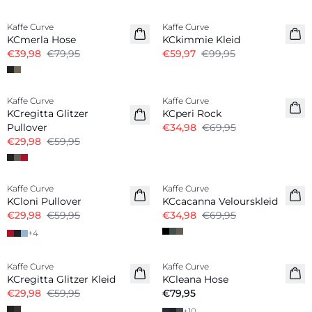
-50%
-40%
Kaffe Curve
Kaffe Curve
KCmerla Hose
KCkimmie Kleid
€39,98
€79,95
€59,97
€99,95
-50%
-50%
Kaffe Curve
Kaffe Curve
KCregitta Glitzer
KCperi Rock
Pullover
€34,98
€69,95
€29,98
€59,95
-50%
-50%
Kaffe Curve
Kaffe Curve
KCloni Pullover
KCcacanna Velourskleid
€29,98
€59,95
€34,98
€69,95
+
4
-50%
Kaffe Curve
Kaffe Curve
KCregitta Glitzer Kleid
KCleana Hose
€29,98
€59,95
€79,95
+
10