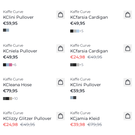
Kaffe Curve
Kaffe Curve
KClini Pullover
KCfarsia Cardigan
€59,95
€49,95
+
5
-50%
Kaffe Curve
Kaffe Curve
KCniela Pullover
KCfarsia Cardigan
€49,95
€24,98
€49,95
+
6
+
5
Kaffe Curve
Kaffe Curve
KCleana Hose
KClini Pullover
€79,95
€59,95
+
10
-50%
-50%
Kaffe Curve
Kaffe Curve
KClizzy Glitzer Pullover
KCjamia Kleid
€24,98
€49,95
€39,98
€79,95
-50%
-50%