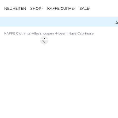
NEUHEITEN
SHOP
KAFFE CURVE
SALE
M
KAFFE Clothing
Alles shoppen
Hosen
Naya Caprihose
-50%
Previous slide