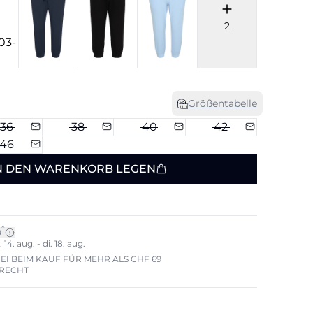
2
Größentabelle
36
38
40
42
46
N DEN WARENKORB LEGEN
*
0
14. aug. - di. 18. aug.
I BEIM KAUF FÜR MEHR ALS CHF 69
ERECHT