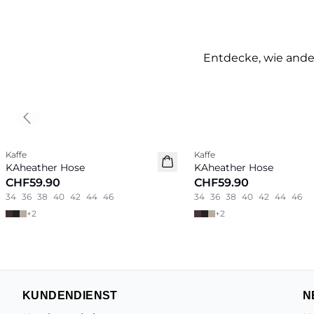
Entdecke, wie ander
Previous slide
Kaffe
Kaffe
Neu
Neu
KAheather Hose
KAheather Hose
CHF59.90
CHF59.90
34
36
38
40
42
44
46
34
36
38
40
42
44
46
+
2
+
2
KUNDENDIENST
N