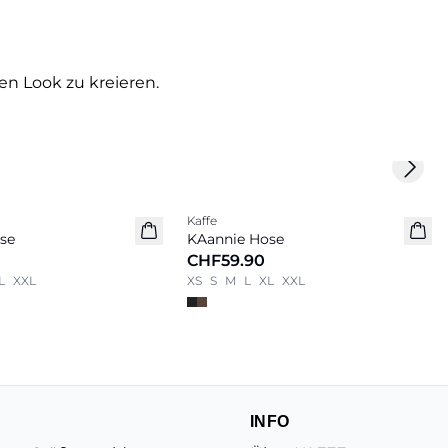
en Look zu kreieren.
Next 
Kaffe
Neu
se
KAannie Hose
CHF59.90
L
XXL
XS
S
M
L
XL
XXL
INFO