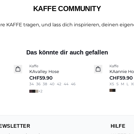
KAFFE COMMUNITY
e KAFFE tragen, und lass dich inspirieren, deinen eigen
Das könnte dir auch gefallen
Kaffe
Kaffe
Neu
Neu
KAvalley Hose
KAannie Ho
CHF59.90
CHF59.90
34
36
38
40
42
44
46
XS
S
M
L
X
+
2
EWSLETTER
HILFE