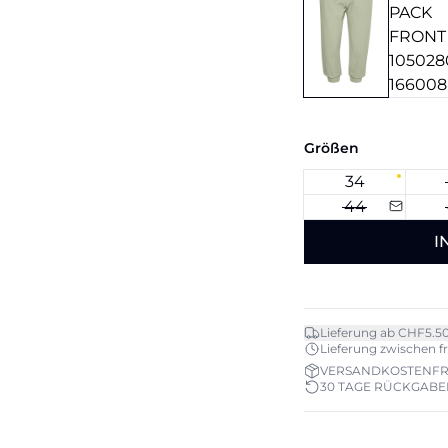
Größen
34
44
I
Lieferung ab CHF5.5
Lieferung zwischen fr. 
VERSANDKOSTENFRE
30 TAGE RÜCKGAB