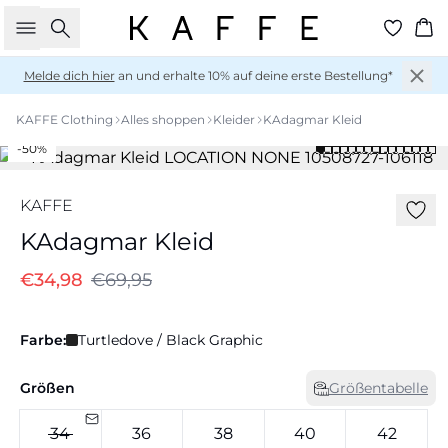
Suche
Wa
Melde dich hier
an und erhalte 10% auf deine erste Bestellung*
KAFFE Clothing
Alles shoppen
Kleider
KAdagmar Kleid
-50%
KAFFE
KAdagmar Kleid
€34,98
€69,95
Farbe:
Turtledove / Black Graphic
Größen
Größentabelle
34
36
38
40
42