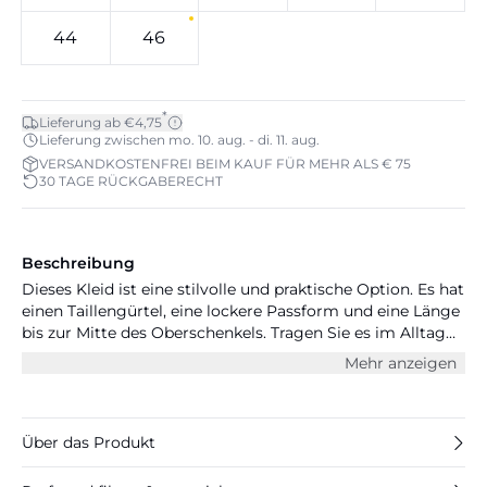
44
46
*
Lieferung ab €4,75
Lieferung zwischen mo. 10. aug. - di. 11. aug.
VERSANDKOSTENFREI BEIM KAUF FÜR MEHR ALS € 75
30 TAGE RÜCKGABERECHT
Beschreibung
Dieses Kleid ist eine stilvolle und praktische Option. Es hat
einen Taillengürtel, eine lockere Passform und eine Länge
bis zur Mitte des Oberschenkels. Tragen Sie es im Alltag
oder zu besonderen Anlässen. Hergestellt aus 100%
Mehr anzeigen
Viskose (LENZING™ ECOVERO™).
Über das Produkt