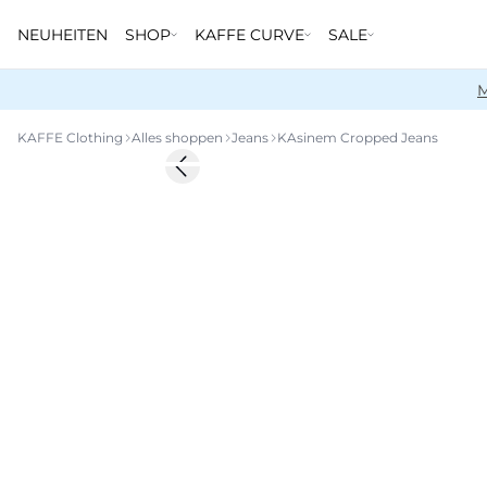
NEUHEITEN
SHOP
KAFFE CURVE
SALE
M
KAFFE Clothing
Alles shoppen
Jeans
KAsinem Cropped Jeans
-20%
Previous slide