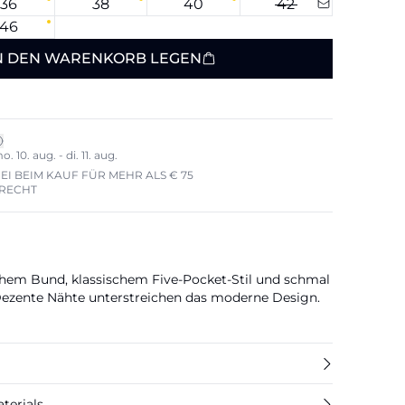
36
38
40
42
46
N DEN WARENKORB LEGEN
 10. aug. - di. 11. aug.
I BEIM KAUF FÜR MEHR ALS € 75
ERECHT
hem Bund, klassischem Five-Pocket-Stil und schmal
ezente Nähte unterstreichen das moderne Design.
terials