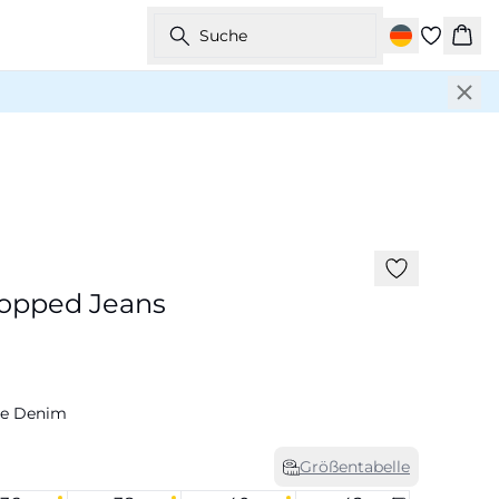
Suche
War
-20%
opped Jeans
e Denim
Größentabelle