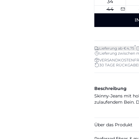
34
44
I
*
Lieferung ab €4,75
Lieferung zwischen mo.
VERSANDKOSTENFRE
30 TAGE RÜCKGAB
Beschreibung
Skinny-Jeans mit ho
zulaufendem Bein. D
Über das Produkt
Preferred fibres & ma