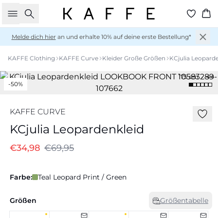
Suche
Wa
Melde dich hier
an und erhalte 10% auf deine erste Bestellung*
KAFFE Clothing
KAFFE Curve
Kleider Große Größen
KCjulia Leopard
175 cm • 44
-50%
KAFFE CURVE
KCjulia Leopardenkleid
€34,98
€69,95
Farbe:
Teal Leopard Print / Green
Größen
Größentabelle