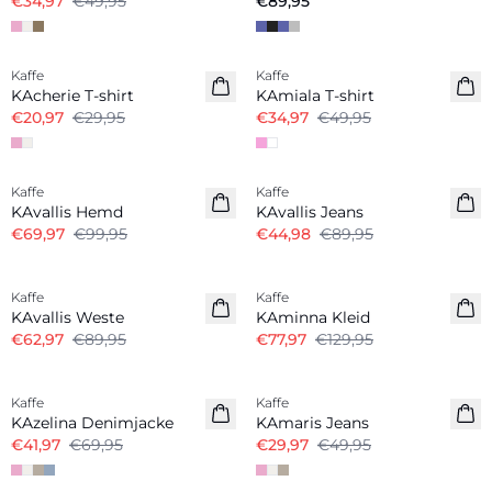
€34,97
€49,95
€89,95
-30%
-30%
Kaffe
Kaffe
KAcherie T-shirt
KAmiala T-shirt
€20,97
€29,95
€34,97
€49,95
-30%
-50%
Kaffe
Kaffe
KAvallis Hemd
KAvallis Jeans
€69,97
€99,95
€44,98
€89,95
-30%
-40%
Kaffe
Kaffe
KAvallis Weste
KAminna Kleid
€62,97
€89,95
€77,97
€129,95
-40%
-40%
Kaffe
Kaffe
KAzelina Denimjacke
KAmaris Jeans
€41,97
€69,95
€29,97
€49,95
-40%
-30%