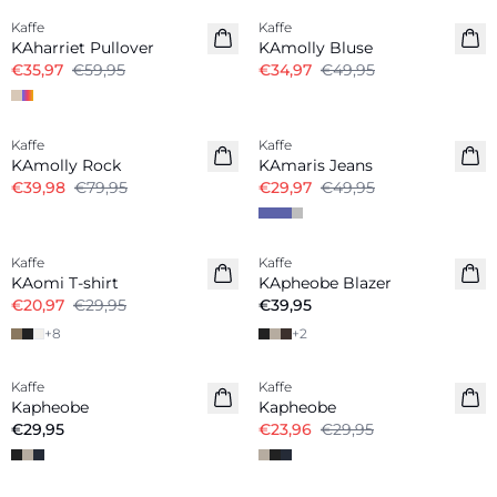
Kaffe
Kaffe
KAharriet Pullover
KAmolly Bluse
€35,97
€59,95
€34,97
€49,95
-50%
-40%
Kaffe
Kaffe
KAmolly Rock
KAmaris Jeans
€39,98
€79,95
€29,97
€49,95
-30%
Kaffe
Kaffe
KAomi T-shirt
KApheobe Blazer
€20,97
€29,95
€39,95
+
8
+
2
-20%
Kaffe
Kaffe
Kapheobe
Kapheobe
€29,95
€23,96
€29,95
-30%
-40%