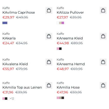
Kaffe
Kaffe
KAvilma Caprihose
KAlizza Pullover
€29,97
€49,95
€27,97
€39,95
-30%
-50%
Kaffe
Kaffe
KAkarla
KAneema Kleid
€24,47
€34,95
€44,98
€89,95
-30%
-30%
Kaffe
Kaffe
KAvalena Kleid
KAneema Hemd
€55,97
€79,95
€48,97
€69,95
-20%
-20%
Kaffe
Kaffe
Leinenmix
Leinenmix
KAmilia Top aus Leinen
KAmilia Hose
€31,96
€39,95
€47,96
€59,95
+
12
-20%