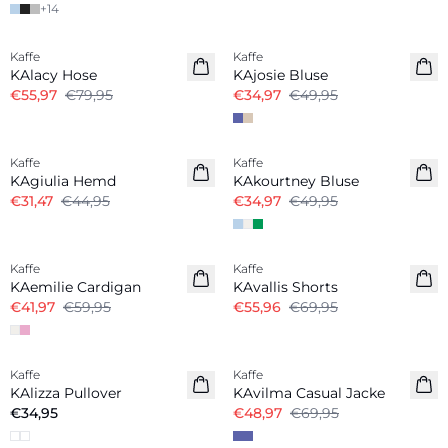
+
14
-30%
-30%
Kaffe
Kaffe
KAlacy Hose
KAjosie Bluse
€55,97
€79,95
€34,97
€49,95
-30%
-30%
Kaffe
Kaffe
KAgiulia Hemd
KAkourtney Bluse
€31,47
€44,95
€34,97
€49,95
-30%
-20%
Kaffe
Kaffe
KAemilie Cardigan
KAvallis Shorts
€41,97
€59,95
€55,96
€69,95
-30%
Kaffe
Kaffe
KAlizza Pullover
KAvilma Casual Jacke
€34,95
€48,97
€69,95
-40%
-30%