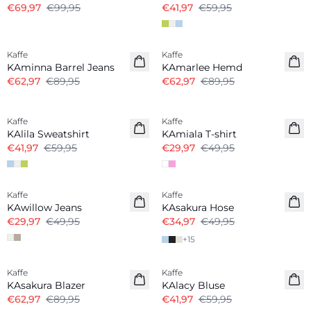
€69,97
€99,95
€41,97
€59,95
-30%
-30%
Kaffe
Kaffe
KAminna Barrel Jeans
KAmarlee Hemd
€62,97
€89,95
€62,97
€89,95
-30%
-40%
Kaffe
Kaffe
KAlila Sweatshirt
KAmiala T-shirt
€41,97
€59,95
€29,97
€49,95
-40%
-30%
Kaffe
Kaffe
KAwillow Jeans
KAsakura Hose
€29,97
€49,95
€34,97
€49,95
+
15
-30%
-30%
Kaffe
Kaffe
KAsakura Blazer
KAlacy Bluse
€62,97
€89,95
€41,97
€59,95