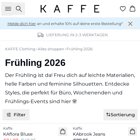
Suche
Wa
Melde dich hier
an und erhalte 10% auf deine erste Bestellung*
LIEFERUNG IN 2-3 WERKTAGEN
KAFFE Clothing
Alles shoppen
Frühling 2026
Frühling 2026
Der Frühling ist da! Freu dich auf leichte Materialien,
helle Farben und feminine Silhouetten. Entdecke
Styles, die perfekt für Büro, Wochenenden und
Frühlings-Events sind hier 🌸
Filter
Sortierung
-30%
Kaffe
Kaffe
KAflora Bluse
KAbrook Jeans