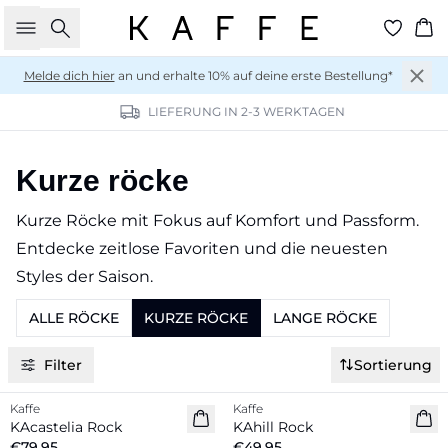
Suche
Wa
Melde dich hier
an und erhalte 10% auf deine erste Bestellung*
LIEFERUNG IN 2-3 WERKTAGEN
Kurze röcke
Kurze Röcke mit Fokus auf Komfort und Passform.
Entdecke zeitlose Favoriten und die neuesten
Styles der Saison.
ALLE RÖCKE
KURZE RÖCKE
LANGE RÖCKE
Filter
Sortierung
Kaffe
Kaffe
Neuheiten
Neuheiten
KAcastelia Rock
KAhill Rock
€79,95
€49,95