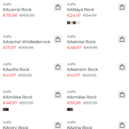
Kaffe
Kaffe
KAcarrie Rock
KANaya Rock
€79,98
€159,95
€24,47
€34,95
+
2
-30%
-30%
Kaffe
Kaffe
KArachel Wildlederrock
KAeloise Rock
€111,97
€159,95
€48,97
€69,95
-30%
-40%
Kaffe
Kaffe
KAsofia Rock
KAkerstin Rock
€41,97
€59,95
€41,97
€69,95
-30%
-20%
Kaffe
Kaffe
KAmikka Rock
KAmikka Rock
€48,97
€69,95
€55,96
€69,95
-40%
-50%
Kaffe
Kaffe
KArory Rock
KAzina Rock