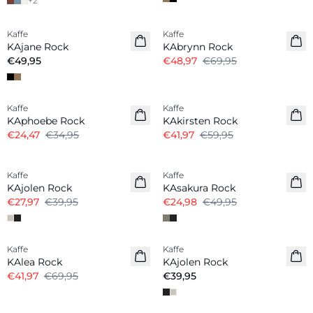
+
2
-30%
Kaffe
Kaffe
Neuheiten
KAjane Rock
KAbrynn Rock
€49,95
€48,97
€69,95
-30%
-30%
Kaffe
Kaffe
KAphoebe Rock
KAkirsten Rock
€24,47
€34,95
€41,97
€59,95
-30%
-50%
Kaffe
Kaffe
KAjolen Rock
KAsakura Rock
€27,97
€39,95
€24,98
€49,95
-40%
Kaffe
Kaffe
KAlea Rock
KAjolen Rock
€41,97
€69,95
€39,95
-50%
-30%