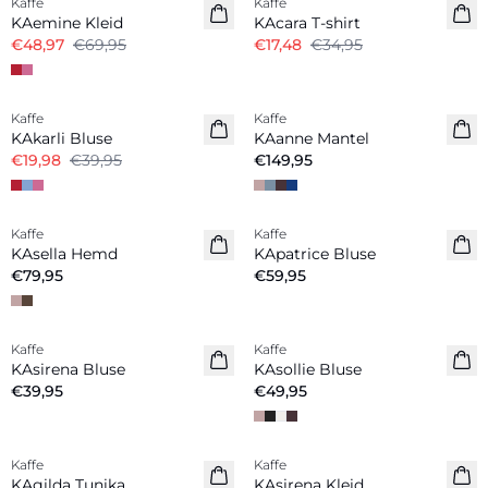
Kaffe
Kaffe
KAemine Kleid
KAcara T-shirt
€48,97
€69,95
€17,48
€34,95
-50%
Kaffe
Kaffe
Neuheiten
KAkarli Bluse
KAanne Mantel
€19,98
€39,95
€149,95
Kaffe
Kaffe
Neuheiten
Neuheiten
KAsella Hemd
KApatrice Bluse
€79,95
€59,95
Kaffe
Kaffe
Neuheiten
Neuheiten
KAsirena Bluse
KAsollie Bluse
€39,95
€49,95
Kaffe
Kaffe
Neuheiten
Neuheiten
KAgilda Tunika
KAsirena Kleid