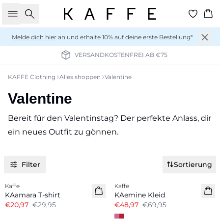
Suche
Wa
Melde dich hier
an und erhalte 10% auf deine erste Bestellung*
VERSANDKOSTENFREI AB €75
KAFFE Clothing
Alles shoppen
Valentine
Valentine
Bereit für den Valentinstag? Der perfekte Anlass, dir
ein neues Outfit zu gönnen.
Filter
Sortierung
-30%
-30%
Kaffe
Kaffe
KAamara T-shirt
KAemine Kleid
€20,97
€29,95
€48,97
€69,95
-50%
-50%