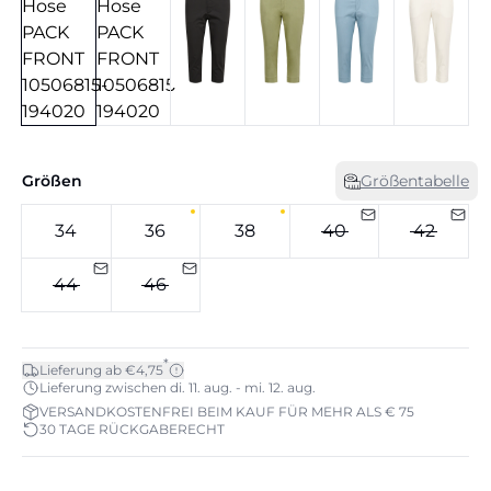
Größen
Größentabelle
34
36
38
40
42
44
46
*
Lieferung ab €4,75
Lieferung zwischen di. 11. aug. - mi. 12. aug.
VERSANDKOSTENFREI BEIM KAUF FÜR MEHR ALS € 75
30 TAGE RÜCKGABERECHT