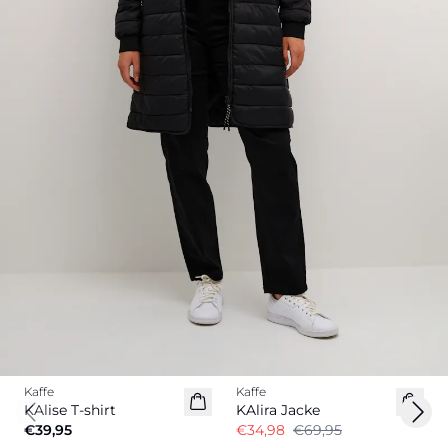
-50%
Kaffe
Kaffe
KAlise T-shirt
KAlira Jacke
Previous slide
Next
€39,95
€34,98
€69,95