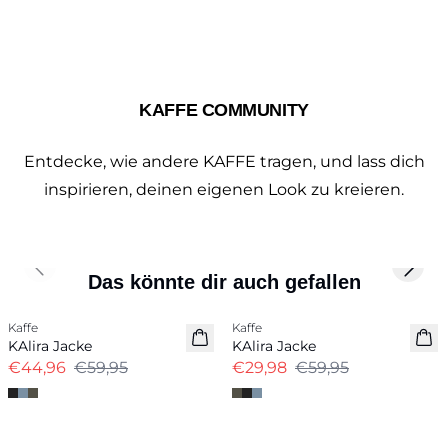
KAFFE COMMUNITY
Entdecke, wie andere KAFFE tragen, und lass dich
inspirieren, deinen eigenen Look zu kreieren.
Previous slide
Next 
Das könnte dir auch gefallen
-25%
-50%
Kaffe
Kaffe
KAlira Jacke
KAlira Jacke
€44,96
€59,95
€29,98
€59,95