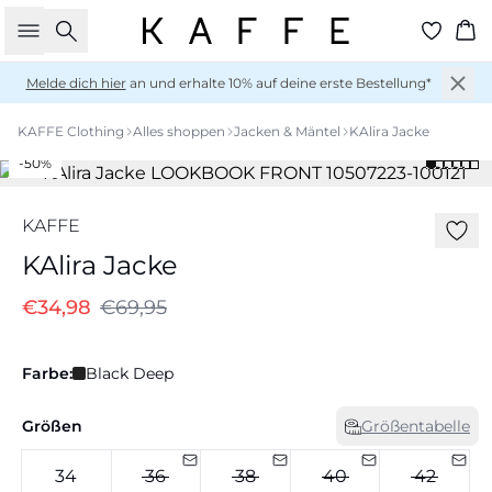
Suche
Wa
Melde dich hier
an und erhalte 10% auf deine erste Bestellung*
KAFFE Clothing
Alles shoppen
Jacken & Mäntel
KAlira Jacke
-50%
KAFFE
KAlira Jacke
€34,98
€69,95
Farbe:
Black Deep
Größen
Größentabelle
34
36
38
40
42