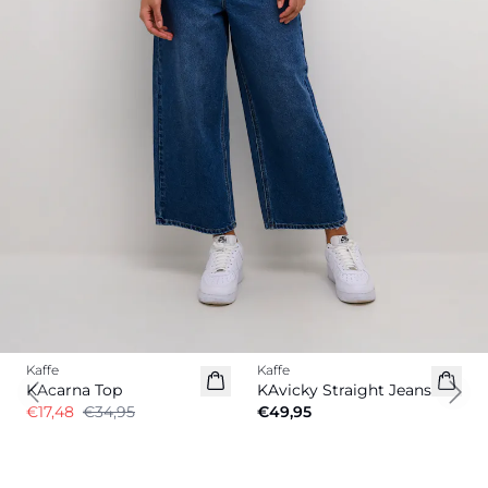
-50%
Kaffe
Kaffe
KAcarna Top
KAvicky Straight Jeans
Previous slide
Next
€17,48
€34,95
€49,95