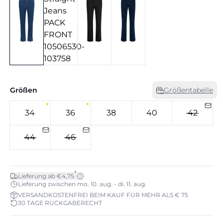
Größen
Größentabelle
34
36
38
40
42
44
46
*
Lieferung ab €4,75
Lieferung zwischen mo. 10. aug. - di. 11. aug.
VERSANDKOSTENFREI BEIM KAUF FÜR MEHR ALS € 75
30 TAGE RÜCKGABERECHT