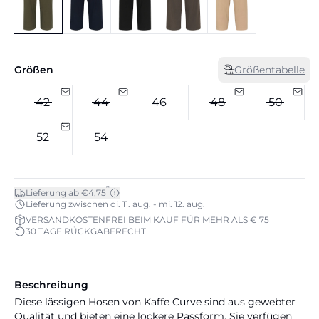
Größen
Größentabelle
42
44
46
48
50
52
54
*
Lieferung ab €4,75
Lieferung zwischen di. 11. aug. - mi. 12. aug.
VERSANDKOSTENFREI BEIM KAUF FÜR MEHR ALS € 75
30 TAGE RÜCKGABERECHT
Beschreibung
Diese lässigen Hosen von Kaffe Curve sind aus gewebter
Qualität und bieten eine lockere Passform. Sie verfügen