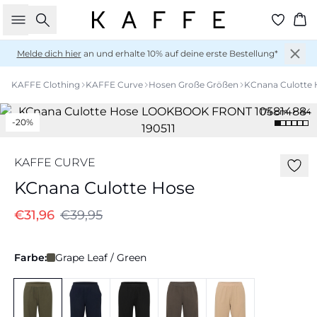
Suche
Wa
Melde dich hier
an und erhalte 10% auf deine erste Bestellung*
KAFFE Clothing
KAFFE Curve
Hosen Große Größen
KCnana Culotte 
174 cm • 44
-20%
KAFFE CURVE
KCnana Culotte Hose
€31,96
€39,95
Farbe:
Grape Leaf / Green