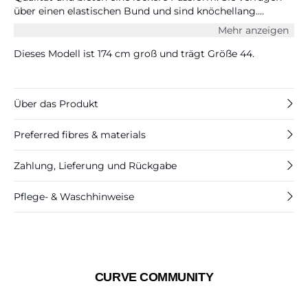
über einen elastischen Bund und sind knöchellang.
Perfekt zu kombinieren mit einem lässigen Hemd oder
Mehr anzeigen
einem leichten Strickpullover. Maße Größe S/44: Taille 91
cm und Innenbeinlänge 63 cm.
Dieses Modell ist 174 cm groß und trägt Größe 44.
Über das Produkt
Preferred fibres & materials
Zahlung, Lieferung und Rückgabe
Pflege- & Waschhinweise
CURVE COMMUNITY