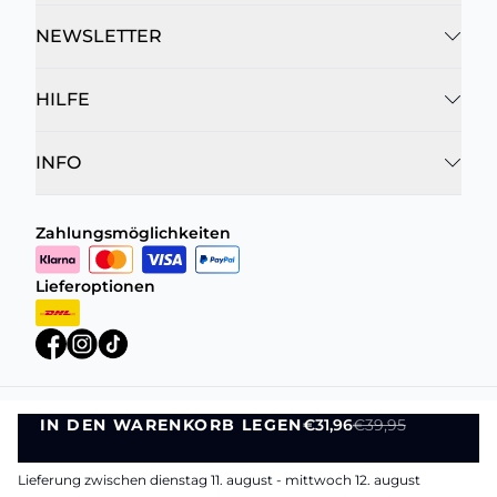
NEWSLETTER
HILFE
INFO
Zahlungsmöglichkeiten
Lieferoptionen
IN DEN WARENKORB LEGEN
€31,96
€39,95
Datenschutzrichtlinie
Geschäftsbedingungen
IN DEN WARENKORB LEGEN
©
DK Company Online GmbH
2026
Lieferung zwischen dienstag 11. august - mittwoch 12. august