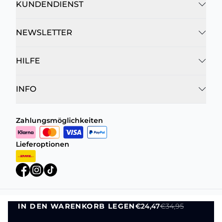
KUNDENDIENST
NEWSLETTER
HILFE
INFO
Zahlungsmöglichkeiten
Lieferoptionen
IN DEN WARENKORB LEGEN
€24,47
€34,95
Datenschutzrichtlinie
Geschäftsbedingungen
IN DEN WARENKORB LEGEN