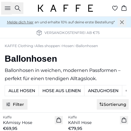
Suche
Wa
Melde dich hier
an und erhalte 10% auf deine erste Bestellung*
VERSANDKOSTENFREI AB €75
KAFFE Clothing
Alles shoppen
Hosen
Ballonhosen
Ballonhosen
Ballonhosen in weichen, modernen Passformen –
perfekt für einen trendigen Alltagslook.
ALLE HOSEN
HOSE AUS LEINEN
ANZUGHOSEN
C
Filter
Sortierung
Kaffe
Kaffe
Neuheiten
Neuheiten
KAmissy Hose
KAhill Hose
€69,95
€79,95