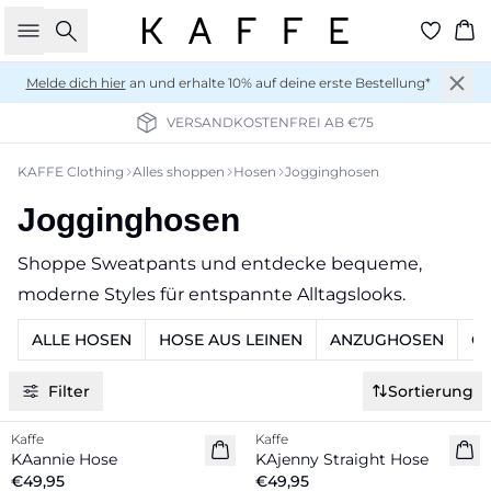
Suche
Wa
Melde dich hier
an und erhalte 10% auf deine erste Bestellung*
VERSANDKOSTENFREI AB €75
KAFFE Clothing
Alles shoppen
Hosen
Jogginghosen
Jogginghosen
Shoppe Sweatpants und entdecke bequeme,
moderne Styles für entspannte Alltagslooks.
ALLE HOSEN
HOSE AUS LEINEN
ANZUGHOSEN
C
Filter
Sortierung
Kaffe
Kaffe
Neuheiten
Neuheiten
KAannie Hose
KAjenny Straight Hose
€49,95
€49,95