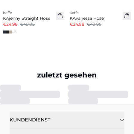
-50%
-50%
Kaffe
Kaffe
KAjenny Straight Hose
KAvanessa Hose
€24,98
€49,95
€24,98
€49,95
+
2
zuletzt gesehen
KUNDENDIENST